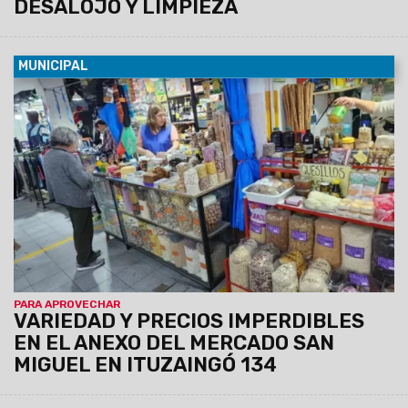
DESALOJO Y LIMPIEZA
MUNICIPAL
06/08/2026
En este espacio, los vecinos pueden
encontrar alimentos frescos, frutas y verduras, pollo,
pescado, cabrito, lechón y carne vacuna, también todo tipo
de harinas, especias, legumbres, regionales, artículos de
limpieza y servicio técnico para celulares, entre otros.
PARA APROVECHAR
VARIEDAD Y PRECIOS IMPERDIBLES
EN EL ANEXO DEL MERCADO SAN
MIGUEL EN ITUZAINGÓ 134