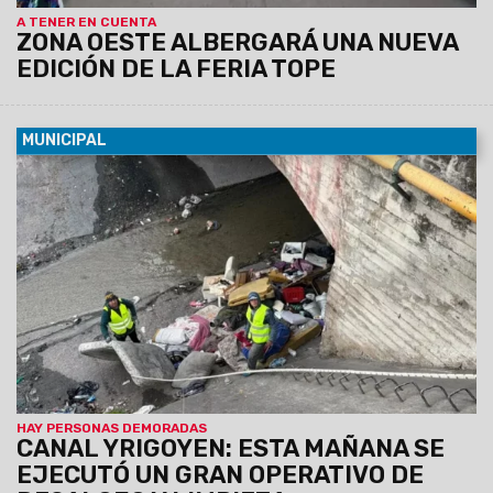
A TENER EN CUENTA
ZONA OESTE ALBERGARÁ UNA NUEVA
EDICIÓN DE LA FERIA TOPE
MUNICIPAL
06/08/2026
Se busca evitar la obstrucción de canales,
microbasurales, focos infecciosos, inseguridad y riesgo de
incendios.
Personal de Espacios Públicos de la
Municipalidad junto a la Policía intervino y demoró a 17
personas que habitaban el lugar. Las tareas se
llevaron a cabo a lo largo de todo el canal pluvial.
HAY PERSONAS DEMORADAS
CANAL YRIGOYEN: ESTA MAÑANA SE
EJECUTÓ UN GRAN OPERATIVO DE