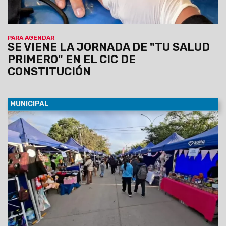
PARA AGENDAR
SE VIENE LA JORNADA DE "TU SALUD
PRIMERO" EN EL CIC DE
CONSTITUCIÓN
MUNICIPAL
07/08/2026
La actividad se llevará a cabo el sábado 8 de
agosto, de 12 a 19 horas, en barrio Grand Bourg. Se espera
una gran convocatoría, ya que habrá 110 emprendedores y el
precio máximo permitido por producto o combo será de
$20.000.