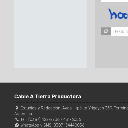
Cable A Tierra Productora
Estudios y Redacción:
Avda. Hipólito Yrigoyen 339. Terminal
Argentina
Tel.:
(0387) 422-2706
/
431-6056
WhatsApp y SMS: 0387 154440056