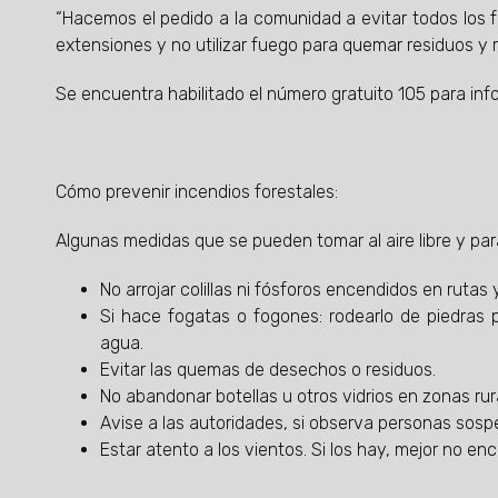
“Hacemos el pedido a la comunidad a evitar todos los 
extensiones y no utilizar fuego para quemar residuos y 
Se encuentra habilitado el número gratuito 105 para in
Cómo prevenir incendios forestales:
Algunas medidas que se pueden tomar al aire libre y pa
No arrojar colillas ni fósforos encendidos en ruta
Si hace fogatas o fogones: rodearlo de piedras p
agua.
Evitar las quemas de desechos o residuos.
No abandonar botellas u otros vidrios en zonas rur
Avise a las autoridades, si observa personas so
Estar atento a los vientos. Si los hay, mejor no en