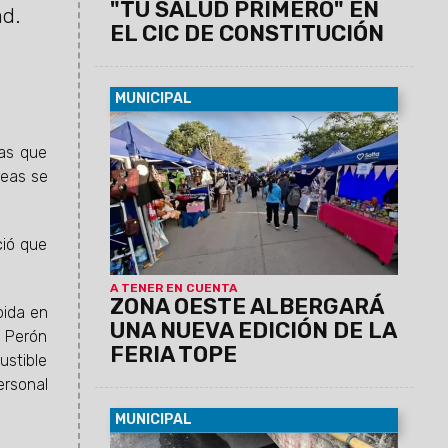
"TU SALUD PRIMERO" EN
ad.
EL CIC DE CONSTITUCIÓN
MUNICIPAL
07/08/2026
La actividad se llevará a
cabo el sábado 8 de agosto, de 12 a 19
ias que
horas, en barrio Grand Bourg. Se espera
reas se
una gran convocatoría, ya que habrá 110
emprendedores y el precio máximo
permitido por producto o combo será de
ció que
$20.000.
A TENER EN CUENTA
ZONA OESTE ALBERGARÁ
bida en
UNA NUEVA EDICIÓN DE LA
a Perón
FERIA TOPE
ustible
ersonal
MUNICIPAL
06/08/2026
Se busca evitar la