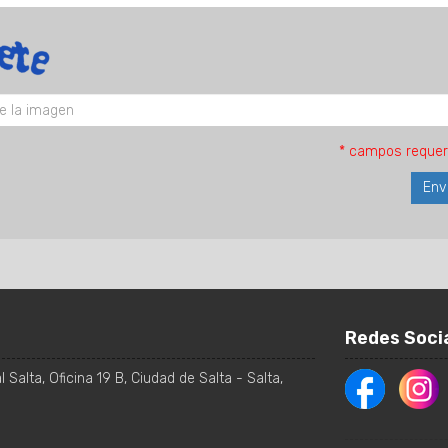
* campos requer
Redes Soci
 Salta, Oficina 19 B
,
Ciudad de Salta
-
Salta
,