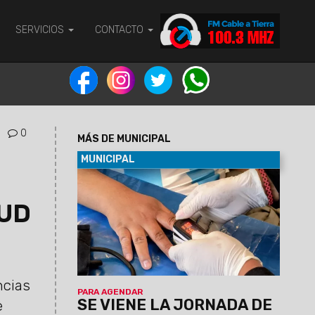
SERVICIOS
CONTACTO
0
MÁS DE MUNICIPAL
MUNICIPAL
07/08/2026
Será el viernes 7 de
agosto de 9 a 12 en el predio municipal
TUD
de zona este. Habrá servicios médicos,
odontológicos, nutricionistas, enfermería
y otros. La atención será por orden de
llegada y estará destinada a vecinos de
la zona que requieran controles y
asesoramiento en salud.
ncias
PARA AGENDAR
SE VIENE LA JORNADA DE
e