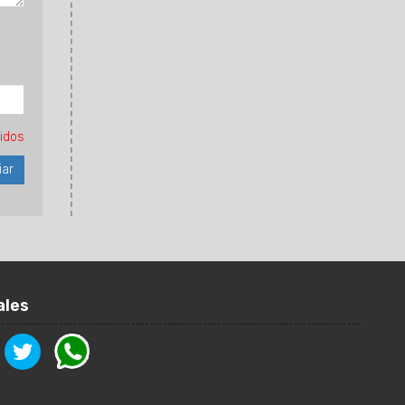
idos
ales