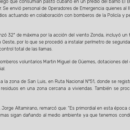
ego que consumían pasto cubano en un predio del barrio El 
gar. Se envió personal de Operadores de Emergencia quienes al ll
ndios actuando en colaboración con bomberos de la Policía y p
canzó 32° de máxima por la acción del viento Zonda, incluyó un 
Oeste, por lo que se procedió a instalar perímetro de segurida
ontrol total de las llamas.
bomberos voluntarios Martin Miguel de Güemes, dotaciones del 
ial.
 a la zona de San Luis, en Ruta Nacional N°51, donde se regist
residuos en una zona cercana a viviendas. También se proc
, Jorge Altamirano, remarcó que: “Es primordial en esta época 
 llamas sigan dañando al medio ambiente ya que tenemos cond