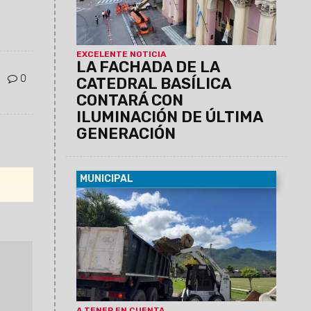
extenderán hasta el fin de semana. Se
solicita circular con precaución.
EXCELENTE NOTICIA
LA FACHADA DE LA
0
CATEDRAL BASÍLICA
CONTARÁ CON
ILUMINACIÓN DE ÚLTIMA
GENERACIÓN
MUNICIPAL
04/08/2026
Las tareas iniciarán la
próxima semana en el barrio ARA San
Juan. El objetivo es retirar todo tipo de
elemento que favorezca la conformación
de criaderos y reservorios del mosquito
Aedes Aegypt.
A TENER EN CUENTA