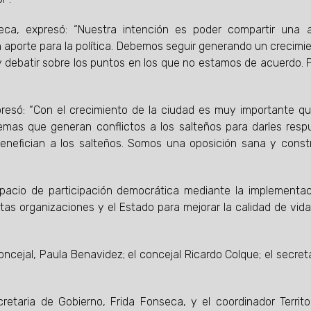
seca, expresó: “Nuestra intención es poder compartir una
 aporte para la política. Debemos seguir generando un crecimi
n y debatir sobre los puntos en los que no estamos de acuerdo. 
 expresó: “Con el crecimiento de la ciudad es muy importante q
mas que generan conflictos a los salteños para darles resp
efician a los salteños. Somos una oposición sana y constr
espacio de participación democrática mediante la implementa
tas organizaciones y el Estado para mejorar la calidad de vida
a concejal, Paula Benavidez; el concejal Ricardo Colque; el secret
taria de Gobierno, Frida Fonseca, y el coordinador Territor