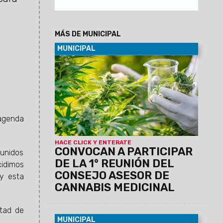
MÁS DE MUNICIPAL
MUNICIPAL
05/08/2026
La cita será el viernes 14
de agosto a las 10 en el Concejo
Deliberante, Av. Líbano 891. El objetivo es
promover un espacio participativo,
interdisciplinario e informativo sobre la
temática.
 agenda
HACE CLICK Y ENTERATE
CONVOCAN A PARTICIPAR
 unidos
DE LA 1° REUNIÓN DEL
cidimos
CONSEJO ASESOR DE
 y esta
CANNABIS MEDICINAL
ntad de
MUNICIPAL