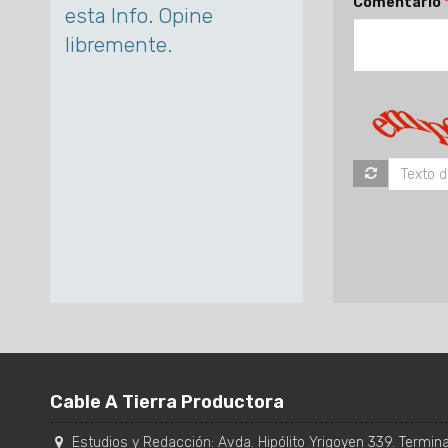
Comentario
esta Info. Opine
libremente.
Cable A Tierra Productora
Estudios y Redacción:
Avda. Hipólito Yrigoyen 339. Terminal