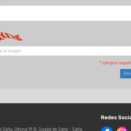
* campos requer
Redes Soci
 Salta, Oficina 19 B
,
Ciudad de Salta
-
Salta
,