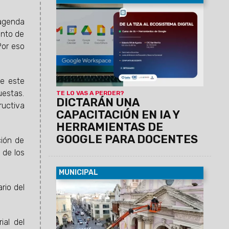
05/08/2026
Con el objetivo de integrar
nuevas tecnologías en el aula, la
 agenda
Municipalidad, junto al Ministerio de
ento de
Educación de la Provincia y Neurona
Por eso
Comercial, impulsan un curso destinado
a docentes. La formación será este
sábado 8 de 8:30 a 13:30 en el CIC de
ue este
San Benito. Cuenta con puntaje.
uestas.
TE LO VAS A PERDER?
DICTARÁN UNA
uctiva
CAPACITACIÓN EN IA Y
HERRAMIENTAS DE
GOOGLE PARA DOCENTES
ción de
 de los
MUNICIPAL
04/08/2026
Como estaba previsto, la
ario del
Municipalidad inició el recambio de
luminarias con tecnología LED para poner
en valor el principal Monumento Histórico
ial del
Nacional de la provincia. Las tareas se