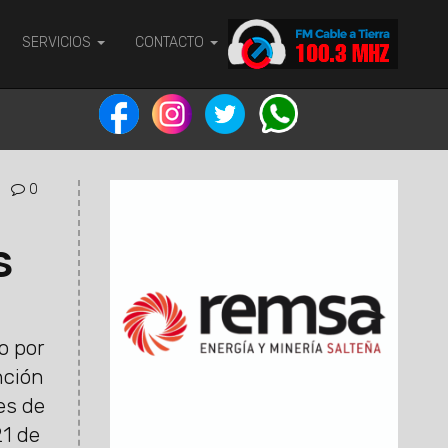
SERVICIOS
CONTACTO
0
S
o por
nción
es de
21 de