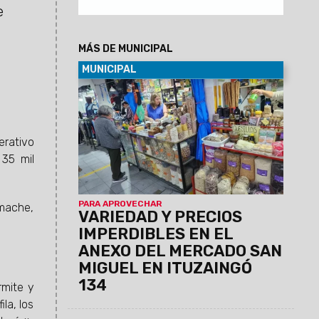
e
MÁS DE MUNICIPAL
MUNICIPAL
06/08/2026
En este espacio, los
vecinos pueden encontrar alimentos
frescos, frutas y verduras, pollo,
pescado, cabrito, lechón y carne vacuna,
erativo
también todo tipo de harinas, especias,
 35 mil
legumbres, regionales, artículos de
limpieza y servicio técnico para
celulares, entre otros.
PARA APROVECHAR
imache,
VARIEDAD Y PRECIOS
IMPERDIBLES EN EL
ANEXO DEL MERCADO SAN
MIGUEL EN ITUZAINGÓ
134
rmite y
la, los