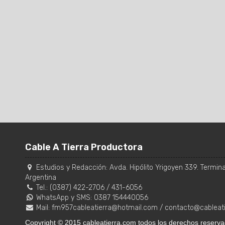
Cable A Tierra Productora
Estudios y Redacción:
Avda. Hipólito Yrigoyen 339. Terminal
Argentina
Tel.:
(0387) 422-2706
/
431-6056
WhatsApp y SMS: 0387 154440056
Mail:
fm957cableatierra@hotmail.com
/
contacto@cableat
Copyright © 2015 cableatierra.com todos los derechos reserva