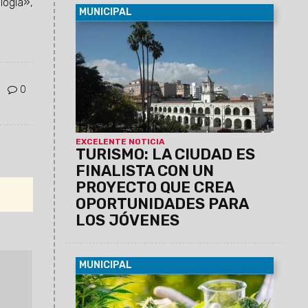
logía»,
MUNICIPAL
06/08/2026
Se trata de un concurso
nacional de la Red Federal de Turismo
junto a la Fundación Plan21 y la
Fundación Zurich. El proyecto salteño se
denomina “Embajadores de la
0
sostenibilidad y la transformación del
destino: La Voz Joven del Turismo”.
EXCELENTE NOTICIA
TURISMO: LA CIUDAD ES
FINALISTA CON UN
PROYECTO QUE CREA
OPORTUNIDADES PARA
LOS JÓVENES
MUNICIPAL
05/08/2026
La cita será el viernes 14
de agosto a las 10 en el Concejo