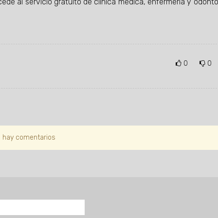
ede al servicio gratuito de clínica médica, enfermería y odonto
0
0
 hay comentarios