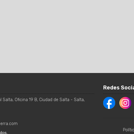
Redes Soci
 Salta, Oficina 19 B
,
Ciudad de Salta
-
Salta
,
ierra.com
Polít
dos.