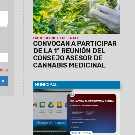
Deliberante, Av. Líbano 891. El objetivo es
promover un espacio participativo,
interdisciplinario e informativo sobre la
temática.
HACE CLICK Y ENTERATE
CONVOCAN A PARTICIPAR
DE LA 1° REUNIÓN DEL
CONSEJO ASESOR DE
CANNABIS MEDICINAL
idos
MUNICIPAL
05/08/2026
Con el objetivo de integrar
nuevas tecnologías en el aula, la
Municipalidad, junto al Ministerio de
Educación de la Provincia y Neurona
Comercial, impulsan un curso destinado
a docentes. La formación será este
sábado 8 de 8:30 a 13:30 en el CIC de