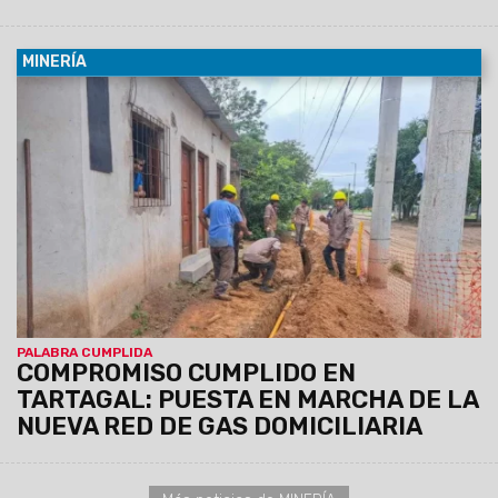
MINERÍA
06/10/2025
Los vecinos del barrio Tomás Sánchez de la
ciudad de Tartagal despertaron hoy con una noticia
largamente esperada la puesta en marcha de la nueva red
de gas domiciliaria, una obra que por años figuró en los
sueños y reclamos de toda la comunidad, y que hoy se
convierte en una realidad concreta gracias al trabajo
articulado entre el Gobierno de la Provincia de Salta y el
Municipio de Tartagal.
PALABRA CUMPLIDA
COMPROMISO CUMPLIDO EN
TARTAGAL: PUESTA EN MARCHA DE LA
NUEVA RED DE GAS DOMICILIARIA