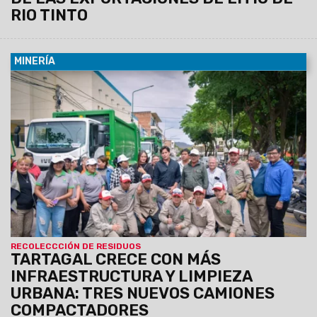
RIO TINTO
MINERÍA
08/10/2025
La Municipalidad de Tartagal incorporó esta
semana tres nuevos camiones compactadores destinados
al área de Servicios Públicos, con el objetivo de optimizar el
sistema de recolección de residuos y garantizar una
cobertura más amplia y eficiente en todos los barrios de la
ciudad.
RECOLECCCIÓN DE RESIDUOS
TARTAGAL CRECE CON MÁS
INFRAESTRUCTURA Y LIMPIEZA
URBANA: TRES NUEVOS CAMIONES
COMPACTADORES