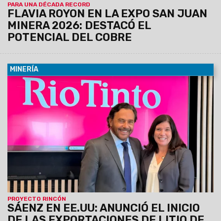
PARA UNA DÉCADA RECORD
FLAVIA ROYON EN LA EXPO SAN JUAN
MINERA 2026: DESTACÓ EL
POTENCIAL DEL COBRE
MINERÍA
10/03/2026
Los gobernadores de la Mesa del Litio se
reunieron con directivos de la compañía minera. En el
encuentro, se confirmó el primer envío comercial de 200
toneladas de carbonato de litio producido en Salta con
destino al mercado asiático.
"Este paso concreto
transforma el enorme potencial de nuestros recursos
en desarrollo, producción y empleo para los salteños",
opinó el Gobernador, Gustavo Saénz.
PROYECTO RINCÓN
SÁENZ EN EE.UU: ANUNCIÓ EL INICIO
DE LAS EXPORTACIONES DE LITIO DE