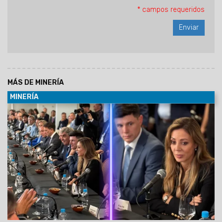
* campos requeridos
MÁS DE MINERÍA
MINERÍA
07/05/2026
La senadora nacional por Salta Flavia Royon
participó de la Expo San Juan Minera 2026,
el encuentro
más importante del sector minero en Argentina,
donde empresarios, referentes de la industria y
especialistas internacionales coincidieron en que el
boom del cobre abre una oportunidad histórica para el
país.