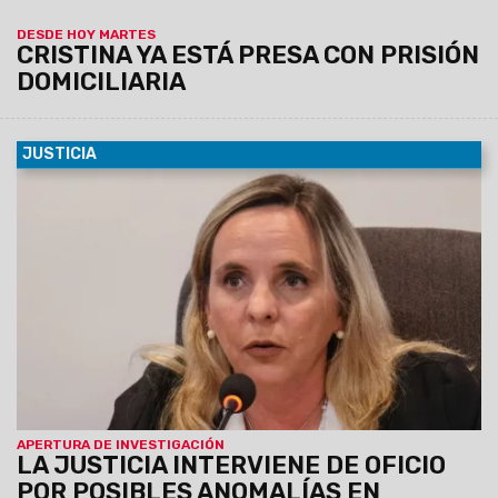
DESDE HOY MARTES
CRISTINA YA ESTÁ PRESA CON PRISIÓN
DOMICILIARIA
JUSTICIA
01/06/2025
La Unidad de Delitos Económicos Complejos
(UDEC), a cargo de la fiscal penal subrogante Ana Inés
Salinas Odorisio, inició una
investigación de oficio en
virtud de manifestaciones públicas realizadas por
el ministro de Salud de la Provincia, Federico
Mangione, quien advirtió en medios periodísticos
sobre presuntas irregularidades en los tratamientos y
en la cantidad de pacientes reportados por la
Fundación de Hemofilia.
APERTURA DE INVESTIGACIÓN
LA JUSTICIA INTERVIENE DE OFICIO
POR POSIBLES ANOMALÍAS EN