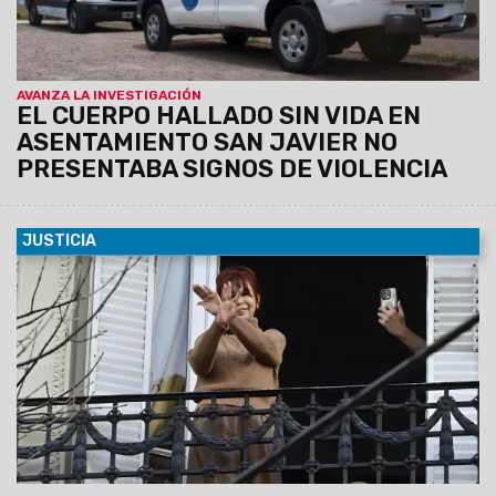
AVANZA LA INVESTIGACIÓN
EL CUERPO HALLADO SIN VIDA EN
ASENTAMIENTO SAN JAVIER NO
PRESENTABA SIGNOS DE VIOLENCIA
JUSTICIA
17/06/2025
El Tribunal Oral Federal N°2 le otorgó el
beneficio solicitado por la ex presidenta y, además, fue
notificada de manera virtual, por lo que no deberá
presentarse mañana en Comodoro Py.
La Justicia dispuso
la prisión domiciliaria para Cristina Kirchner: usará
tobillera electrónica y tendrá limitadas las visitas.