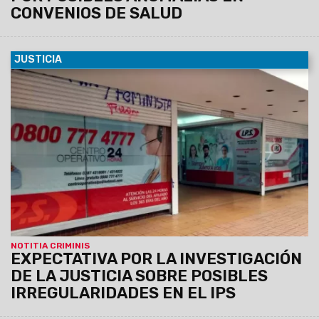
CONVENIOS DE SALUD
JUSTICIA
01/06/2025
La Fiscalía de Delitos Económicos Complejos
inició actuación de oficio por posibles irregularidades en la
Obra Social Provincial.
El Ministerio Público Fiscal
reafirmó su compromiso con el control de legalidad y
la protección del patrimonio público.
NOTITIA CRIMINIS
EXPECTATIVA POR LA INVESTIGACIÓN
DE LA JUSTICIA SOBRE POSIBLES
IRREGULARIDADES EN EL IPS