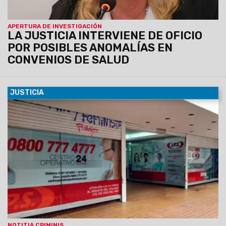
APERTURA DE INVESTIGACIÓN
LA JUSTICIA INTERVIENE DE OFICIO
POR POSIBLES ANOMALÍAS EN
CONVENIOS DE SALUD
JUSTICIA
01/06/2025
La Fiscalía de Delitos Económicos Complejos
inició actuación de oficio por posibles irregularidades en la
Obra Social Provincial.
El Ministerio Público Fiscal
reafirmó su compromiso con el control de legalidad y
la protección del patrimonio público.
NOTITIA CRIMINIS