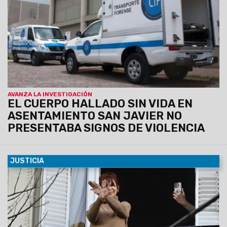
AVANZA LA INVESTIGACIÓN
EL CUERPO HALLADO SIN VIDA EN
ASENTAMIENTO SAN JAVIER NO
PRESENTABA SIGNOS DE VIOLENCIA
JUSTICIA
17/06/2025
El Tribunal Oral Federal N°2 le otorgó el
beneficio solicitado por la ex presidenta y, además, fue
notificada de manera virtual, por lo que no deberá
presentarse mañana en Comodoro Py.
La Justicia dispuso
la prisión domiciliaria para Cristina Kirchner: usará
tobillera electrónica y tendrá limitadas las visitas.