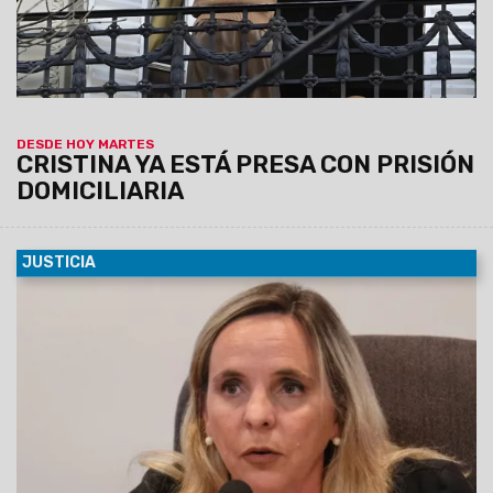
DESDE HOY MARTES
CRISTINA YA ESTÁ PRESA CON PRISIÓN
DOMICILIARIA
JUSTICIA
01/06/2025
La Unidad de Delitos Económicos Complejos
(UDEC), a cargo de la fiscal penal subrogante Ana Inés
Salinas Odorisio, inició una
investigación de oficio en
virtud de manifestaciones públicas realizadas por
el ministro de Salud de la Provincia, Federico
Mangione, quien advirtió en medios periodísticos
sobre presuntas irregularidades en los tratamientos y
en la cantidad de pacientes reportados por la
Fundación de Hemofilia.