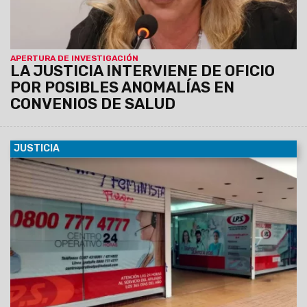
Fundación de Hemofilia.
APERTURA DE INVESTIGACIÓN
LA JUSTICIA INTERVIENE DE OFICIO
POR POSIBLES ANOMALÍAS EN
CONVENIOS DE SALUD
JUSTICIA
01/06/2025
La Fiscalía de Delitos Económicos Complejos
inició actuación de oficio por posibles irregularidades en la
Obra Social Provincial.
El Ministerio Público Fiscal
reafirmó su compromiso con el control de legalidad y
la protección del patrimonio público.