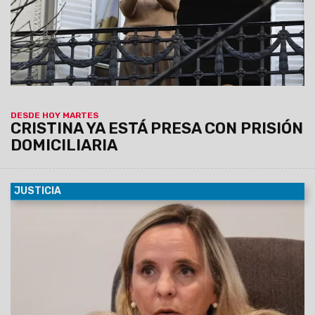
la prisión domiciliaria para Cristina Kirchner: usará
tobillera electrónica y tendrá limitadas las visitas.
DESDE HOY MARTES
CRISTINA YA ESTÁ PRESA CON PRISIÓN
DOMICILIARIA
JUSTICIA
01/06/2025
La Unidad de Delitos Económicos Complejos
(UDEC), a cargo de la fiscal penal subrogante Ana Inés
Salinas Odorisio, inició una
investigación de oficio en
virtud de manifestaciones públicas realizadas por
el ministro de Salud de la Provincia, Federico
Mangione, quien advirtió en medios periodísticos
sobre presuntas irregularidades en los tratamientos y
en la cantidad de pacientes reportados por la