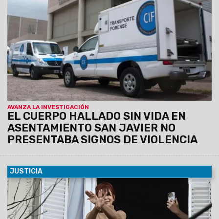
sin vida en el asentamiento San Javier. La autopsia
determinó la causa de su muerte.
AVANZA LA INVESTIGACIÓN
EL CUERPO HALLADO SIN VIDA EN
ASENTAMIENTO SAN JAVIER NO
PRESENTABA SIGNOS DE VIOLENCIA
JUSTICIA
17/06/2025
El Tribunal Oral Federal N°2 le otorgó el
beneficio solicitado por la ex presidenta y, además, fue
notificada de manera virtual, por lo que no deberá
presentarse mañana en Comodoro Py.
La Justicia dispuso