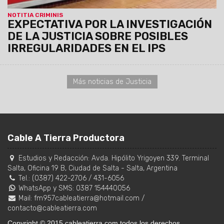
NOTITIA CRIMINIS
EXPECTATIVA POR LA INVESTIGACIÓN
DE LA JUSTICIA SOBRE POSIBLES
IRREGULARIDADES EN EL IPS
Más noticias de Justicia
Cable A Tierra Productora
Estudios y Redacción:
Avda. Hipólito Yrigoyen 339. Terminal
Salta, Oficina 19 B
,
Ciudad de Salta
-
Salta
,
Argentina
Tel.:
(0387) 422-2706
/
431-6056
WhatsApp y SMS: 0387 154440056
Mail:
fm957cableatierra@hotmail.com
/
contacto@cableatierra.com
Copyright © 2015 cableatierra.com todos los derechos