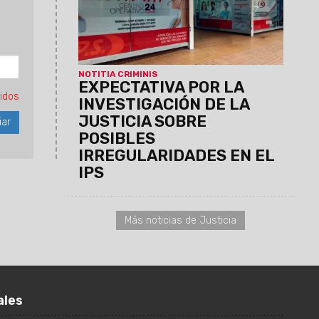
la Obra Social Provincial.
El Ministerio
Público Fiscal reafirmó su
compromiso con el control de
legalidad y la protección del
patrimonio público.
NOTITIA CRIMINIS
EXPECTATIVA POR LA
idos
INVESTIGACIÓN DE LA
JUSTICIA SOBRE
POSIBLES
IRREGULARIDADES EN EL
IPS
Más noticias de Justicia
ales