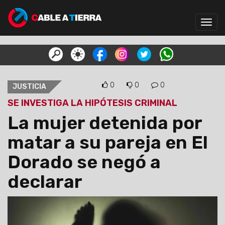
Toggl
navig
0
0
0
JUSTICIA
SE INVESTIGA LA HIPÓTESIS CRIMINAL
La mujer detenida por
matar a su pareja en El
Dorado se negó a
declarar