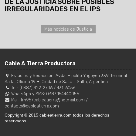
DE LA JUSTICIA SOBRE POSIBLES
IRREGULARIDADES EN EL IPS
Más noticias de Justicia
Cable A Tierra Productora
Estudios y Redacción:
Avda. Hipólito Yrigoyen 339. Terminal
Salta, Oficina 19 B
,
Ciudad de Salta
-
Salta
,
Argentina
Tel.:
(0387) 422-2706
/
431-6056
WhatsApp y SMS: 0387 154440056
Mail:
fm957cableatierra@hotmail.com
/
contacto@cableatierra.com
Copyright © 2015 cableatierra.com todos los derechos
reservados.