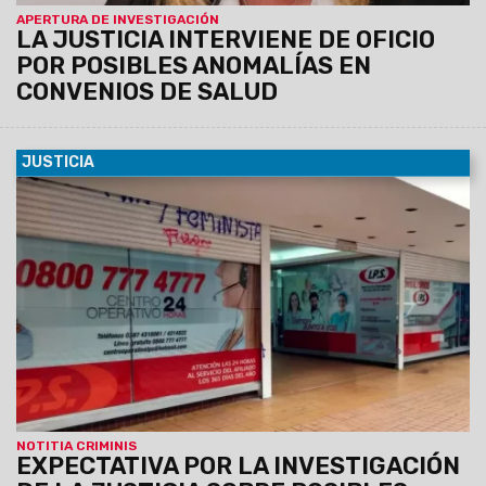
APERTURA DE INVESTIGACIÓN
LA JUSTICIA INTERVIENE DE OFICIO
POR POSIBLES ANOMALÍAS EN
CONVENIOS DE SALUD
JUSTICIA
01/06/2025
La Fiscalía de Delitos Económicos Complejos
inició actuación de oficio por posibles irregularidades en la
Obra Social Provincial.
El Ministerio Público Fiscal
reafirmó su compromiso con el control de legalidad y
la protección del patrimonio público.
NOTITIA CRIMINIS
EXPECTATIVA POR LA INVESTIGACIÓN