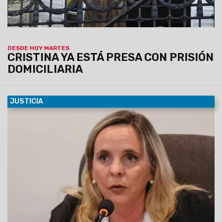
DESDE HOY MARTES
CRISTINA YA ESTÁ PRESA CON PRISIÓN
DOMICILIARIA
JUSTICIA
01/06/2025
La Unidad de Delitos Económicos Complejos
(UDEC), a cargo de la fiscal penal subrogante Ana Inés
Salinas Odorisio, inició una
investigación de oficio en
virtud de manifestaciones públicas realizadas por
el ministro de Salud de la Provincia, Federico
Mangione, quien advirtió en medios periodísticos
sobre presuntas irregularidades en los tratamientos y
en la cantidad de pacientes reportados por la
Fundación de Hemofilia.