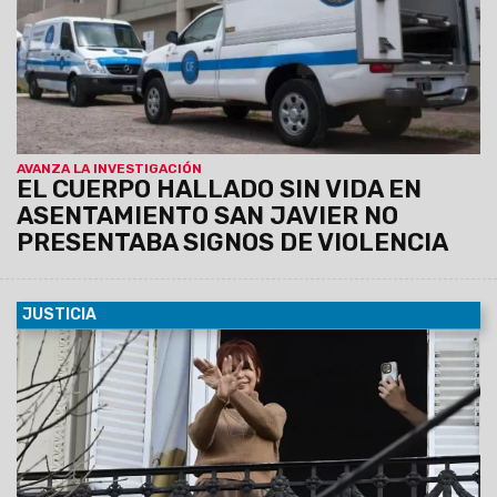
AVANZA LA INVESTIGACIÓN
EL CUERPO HALLADO SIN VIDA EN
ASENTAMIENTO SAN JAVIER NO
PRESENTABA SIGNOS DE VIOLENCIA
JUSTICIA
17/06/2025
El Tribunal Oral Federal N°2 le otorgó el
beneficio solicitado por la ex presidenta y, además, fue
notificada de manera virtual, por lo que no deberá
presentarse mañana en Comodoro Py.
La Justicia dispuso
la prisión domiciliaria para Cristina Kirchner: usará
tobillera electrónica y tendrá limitadas las visitas.