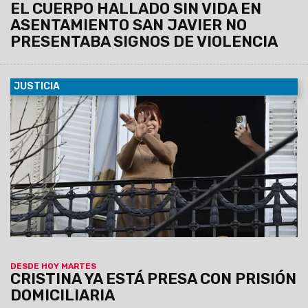
EL CUERPO HALLADO SIN VIDA EN
ASENTAMIENTO SAN JAVIER NO
PRESENTABA SIGNOS DE VIOLENCIA
JUSTICIA
17/06/2025
El Tribunal Oral Federal N°2 le otorgó el
beneficio solicitado por la ex presidenta y, además, fue
notificada de manera virtual, por lo que no deberá
presentarse mañana en Comodoro Py.
La Justicia dispuso
la prisión domiciliaria para Cristina Kirchner: usará
tobillera electrónica y tendrá limitadas las visitas.
DESDE HOY MARTES
CRISTINA YA ESTÁ PRESA CON PRISIÓN
DOMICILIARIA