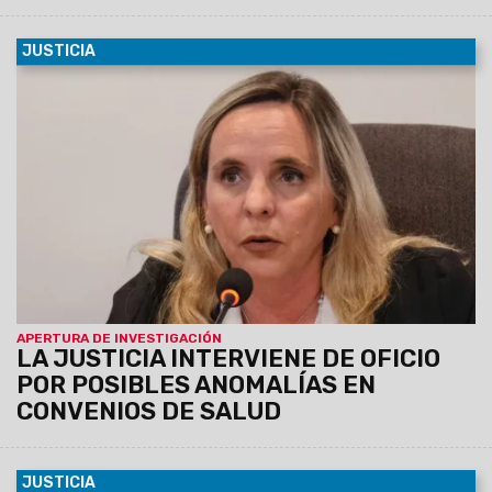
JUSTICIA
01/06/2025
La Unidad de Delitos Económicos Complejos
(UDEC), a cargo de la fiscal penal subrogante Ana Inés
Salinas Odorisio, inició una
investigación de oficio en
virtud de manifestaciones públicas realizadas por
el ministro de Salud de la Provincia, Federico
Mangione, quien advirtió en medios periodísticos
sobre presuntas irregularidades en los tratamientos y
en la cantidad de pacientes reportados por la
Fundación de Hemofilia.
APERTURA DE INVESTIGACIÓN
LA JUSTICIA INTERVIENE DE OFICIO
POR POSIBLES ANOMALÍAS EN
CONVENIOS DE SALUD
JUSTICIA