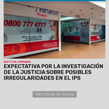
01/06/2025
La Fiscalía de Delitos Económicos Complejos
inició actuación de oficio por posibles irregularidades en la
Obra Social Provincial.
El Ministerio Público Fiscal
reafirmó su compromiso con el control de legalidad y
la protección del patrimonio público.
NOTITIA CRIMINIS
EXPECTATIVA POR LA INVESTIGACIÓN
DE LA JUSTICIA SOBRE POSIBLES
IRREGULARIDADES EN EL IPS
Más noticias de Justicia