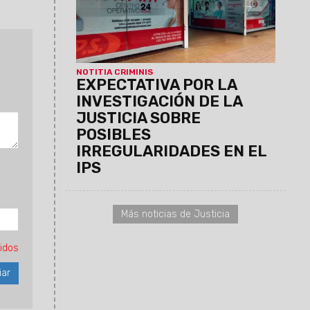
la Obra Social Provincial.
El Ministerio
Público Fiscal reafirmó su
compromiso con el control de
legalidad y la protección del
patrimonio público.
NOTITIA CRIMINIS
EXPECTATIVA POR LA
INVESTIGACIÓN DE LA
JUSTICIA SOBRE
POSIBLES
IRREGULARIDADES EN EL
IPS
Más noticias de Justicia
idos