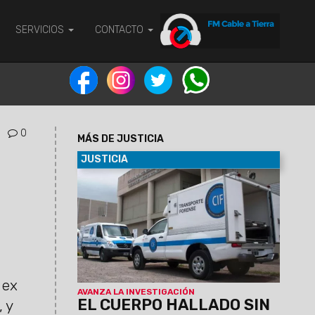
SERVICIOS
CONTACTO
0
MÁS DE JUSTICIA
JUSTICIA
15/11/2025
La Fiscalía investiga el
hallazgo de una mujer sin vida en el
asentamiento San Javier. La autopsia
determinó la causa de su muerte.
 ex
AVANZA LA INVESTIGACIÓN
EL CUERPO HALLADO SIN
, y