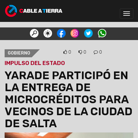
Toggl
navig
0
0
0
GOBIERNO
IMPULSO DEL ESTADO
YARADE PARTICIPÓ EN
LA ENTREGA DE
MICROCRÉDITOS PARA
VECINOS DE LA CIUDAD
DE SALTA