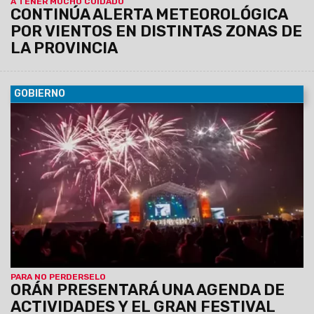
A TENER MUCHO CUIDADO
CONTINÚA ALERTA METEOROLÓGICA
POR VIENTOS EN DISTINTAS ZONAS DE
LA PROVINCIA
GOBIERNO
06/08/2026
La conferencia de prensa se llevará a cabo
este jueves 6 de agosto, a las 11:30, en el Centro Cultural
América de Salta.
PARA NO PERDERSELO
ORÁN PRESENTARÁ UNA AGENDA DE
ACTIVIDADES Y EL GRAN FESTIVAL