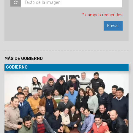
* campos requeridos
MÁS DE GOBIERNO
GOBIERNO
30/06/2029
Al participar de la Asamblea del Foro de
intendentes donde se ratificó la conducción de Marcelo
Moisés y Efraín Orosco, el Gobernador destacó el orden
financiero de Salta pese a la deuda heredada y el escenario
nacional. Aseguró que Gobierno provincial y los intendentes
forman un mismo equipo, unidos por la gente.