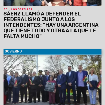
AQUÍ LOS DETALLES
SÁENZ LLAMÓ A DEFENDER EL
FEDERALISMO JUNTO A LOS
INTENDENTES: "HAY UNA ARGENTINA
QUE TIENE TODO Y OTRA A LA QUE LE
FALTA MUCHO"
GOBIERNO
07/08/2026
Antonio Marocco acompañó la
conmemoración del Consulado de Bolivia en Salta, donde se
destacó la histórica hermandad entre ambos pueblos y el
aporte de la comunidad boliviana al desarrollo de la provincia.