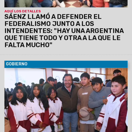
AQUÍ LOS DETALLES
SÁENZ LLAMÓ A DEFENDER EL
FEDERALISMO JUNTO A LOS
INTENDENTES: "HAY UNA ARGENTINA
QUE TIENE TODO Y OTRA A LA QUE LE
FALTA MUCHO"
GOBIERNO
09/08/2026
El Gobernador estuvo presente en la muestra
que contó con la participación de más de 65 instituciones.
Colegios secundarios, universidades, institutos de
educación superior, centros de formación profesional
y otras instituciones presentaron sus planes de
estudio e iniciativas de inserción laboral.