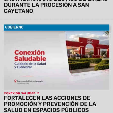
DURANTE LA PROCESIÓN A SAN
CAYETANO
GOBIERNO
09/08/2026
La propuesta “Conexión Saludable”, impulsada
por Salud Pública y la Unidad de Parques Urbanos, ofrecerá
actividades gratuitas orientadas a la promoción de hábitos
saludables y la prevención de factores de riesgo en el
Parque del Bicentenario.
CONEXIÓN SALUDABLE
FORTALECEN LAS ACCIONES DE
PROMOCIÓN Y PREVENCIÓN DE LA
SALUD EN ESPACIOS PÚBLICOS