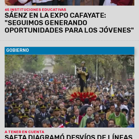
65 INSTITUCIONES EDUCATIVAS
SÁENZ EN LA EXPO CAFAYATE:
"SEGUIMOS GENERANDO
OPORTUNIDADES PARA LOS JÓVENES"
GOBIERNO
09/08/2026
También incluye las paradas que una vez
finalizada la procesión volverán a su ubicación habitual.
A TENER EN CUENTA
SAETA DIAGRAMÓ DESVÍOS DE LÍNEAS