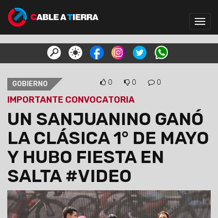
Toggl
navig
0
0
0
GOBIERNO
IMPORTANTE CONVOCATORIA
UN SANJUANINO GANÓ
LA CLÁSICA 1° DE MAYO
Y HUBO FIESTA EN
SALTA #VIDEO