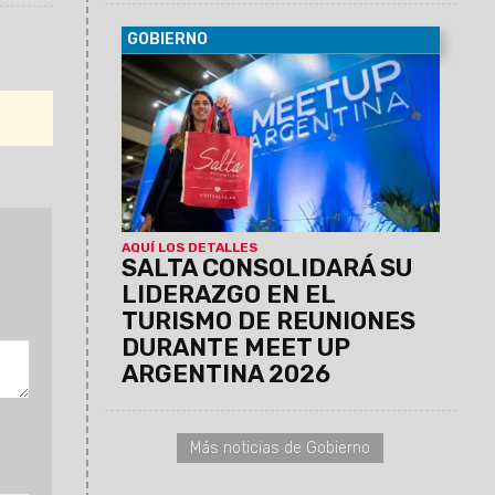
GOBIERNO
05/08/2026
El Gobierno provincial y el
sector privado desplegarán una intensa
agenda de negocios en Buenos Aires,
que incluirá la asamblea del CFT y un
encuentro clave sobre estadísticas
turísticas federales.
AQUÍ LOS DETALLES
SALTA CONSOLIDARÁ SU
LIDERAZGO EN EL
TURISMO DE REUNIONES
DURANTE MEET UP
ARGENTINA 2026
Más noticias de Gobierno