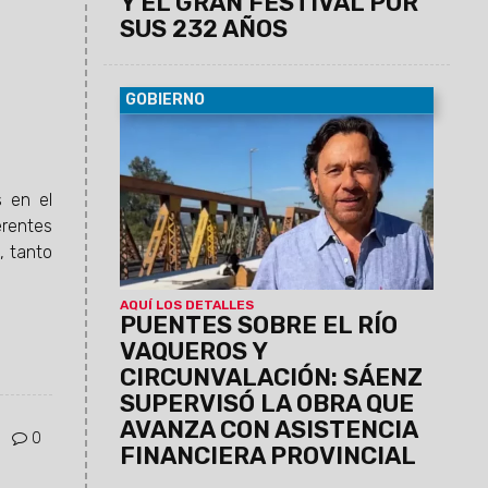
Y EL GRAN FESTIVAL POR
SUS 232 AÑOS
GOBIERNO
06/08/2026
El Gobernador recorrió los
frentes de trabajo de este proyecto vial
estratégico. Se está finalizando el nuevo
puente, avanza la pavimentación de
s en el
acceso, la rotonda en el municipio de
erentes
Vaqueros y la autopista.
, tanto
AQUÍ LOS DETALLES
PUENTES SOBRE EL RÍO
VAQUEROS Y
CIRCUNVALACIÓN: SÁENZ
SUPERVISÓ LA OBRA QUE
AVANZA CON ASISTENCIA
0
FINANCIERA PROVINCIAL