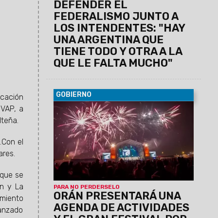
DEFENDER EL
FEDERALISMO JUNTO A
LOS INTENDENTES: "HAY
UNA ARGENTINA QUE
TIENE TODO Y OTRA A LA
QUE LE FALTA MUCHO"
GOBIERNO
icación
NVAP, a
06/08/2026
La conferencia de prensa
se llevará a cabo este jueves 6 de
lteña.
agosto, a las 11:30, en el Centro Cultural
América de Salta.
.Con el
ares.
 que se
án y La
PARA NO PERDERSELO
ORÁN PRESENTARÁ UNA
amiento
AGENDA DE ACTIVIDADES
vanzado