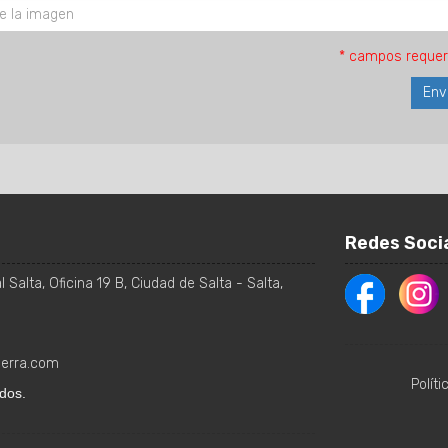
* campos requer
Redes Soci
 Salta, Oficina 19 B
,
Ciudad de Salta
-
Salta
,
ierra.com
Polít
dos.