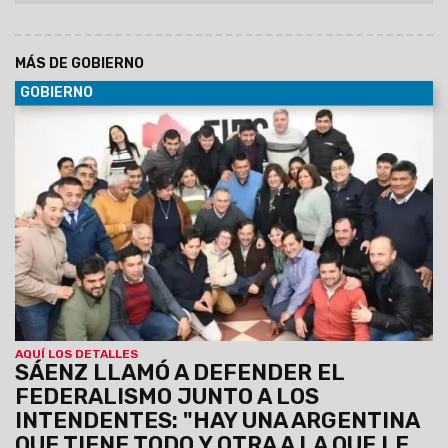
MÁS DE GOBIERNO
GOBIERNO
30/06/2029
Al participar de la Asamblea del Foro de
intendentes donde se ratificó la conducción de Marcelo
Moisés y Efraín Orosco, el Gobernador destacó el orden
financiero de Salta pese a la deuda heredada y el escenario
nacional. Aseguró que Gobierno provincial y los intendentes
forman un mismo equipo, unidos por la gente.
AQUÍ LOS DETALLES
SÁENZ LLAMÓ A DEFENDER EL
FEDERALISMO JUNTO A LOS
INTENDENTES: "HAY UNA ARGENTINA
QUE TIENE TODO Y OTRA A LA QUE LE