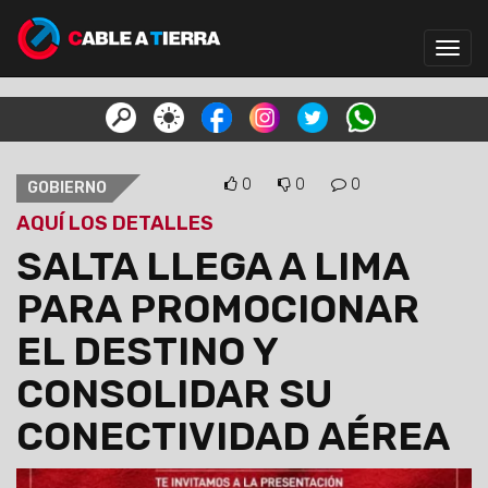
Toggl
navig
0
0
0
GOBIERNO
AQUÍ LOS DETALLES
SALTA LLEGA A LIMA
PARA PROMOCIONAR
EL DESTINO Y
CONSOLIDAR SU
CONECTIVIDAD AÉREA