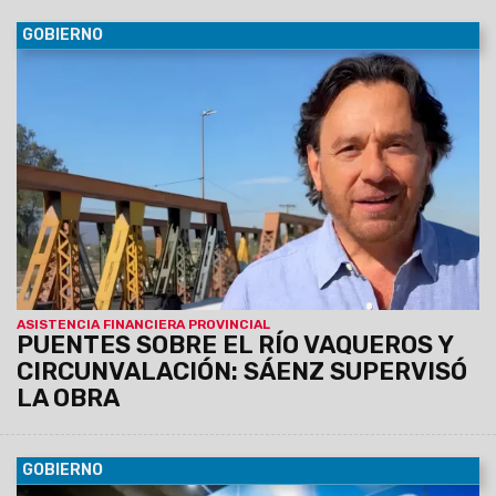
GOBIERNO
06/08/2026
El Gobernador recorrió los frentes de trabajo
de este proyecto vial estratégico.
Se está finalizando el
nuevo puente, avanza la pavimentación de acceso, la
rotonda en el municipio de Vaqueros y la autopista.
ASISTENCIA FINANCIERA PROVINCIAL
PUENTES SOBRE EL RÍO VAQUEROS Y
CIRCUNVALACIÓN: SÁENZ SUPERVISÓ
LA OBRA
GOBIERNO