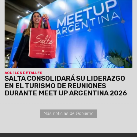
05/08/2026
El Gobierno provincial y el sector privado
desplegarán una intensa agenda de negocios en Buenos
Aires, que incluirá la asamblea del CFT y un encuentro clave
sobre estadísticas turísticas federales.
AQUÍ LOS DETALLES
SALTA CONSOLIDARÁ SU LIDERAZGO
EN EL TURISMO DE REUNIONES
DURANTE MEET UP ARGENTINA 2026
Más noticias de Gobierno