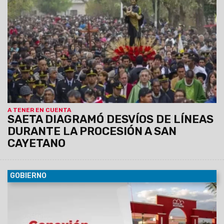
finalizada la procesión volverán a su ubicación habitual.
A TENER EN CUENTA
SAETA DIAGRAMÓ DESVÍOS DE LÍNEAS
DURANTE LA PROCESIÓN A SAN
CAYETANO
GOBIERNO
09/08/2026
La propuesta “Conexión Saludable”, impulsada
por Salud Pública y la Unidad de Parques Urbanos, ofrecerá
actividades gratuitas orientadas a la promoción de hábitos
saludables y la prevención de factores de riesgo en el