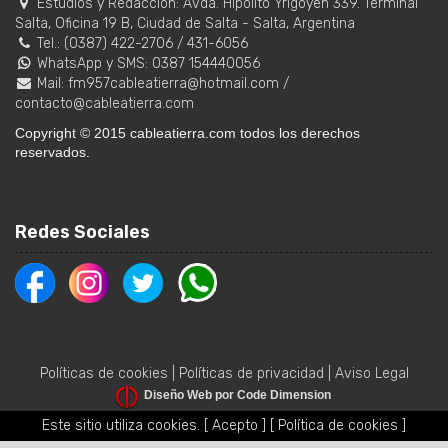
Estudios y Redacción:
Avda. Hipólito Yrigoyen 339. Terminal
Salta, Oficina 19 B
,
Ciudad de Salta
-
Salta
,
Argentina
Tel.:
(0387) 422-2706
/
431-6056
WhatsApp y SMS: 0387 154440056
Mail:
fm957cableatierra@hotmail.com
/
contacto@cableatierra.com
Copyright © 2015 cableatierra.com todos los derechos
reservados.
Redes Sociales
Políticas de cookies
|
Políticas de privacidad
|
Aviso Legal
Diseño Web por Code Dimension
Este sitio utiliza cookies.
[ Acepto ]
[ Política de cookies ]