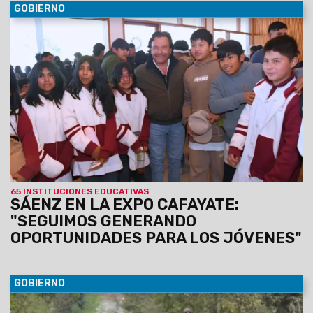
GOBIERNO
09/08/2026
El Gobernador estuvo presente en la muestra
que contó con la participación de más de 65 instituciones.
Colegios secundarios, universidades, institutos de
educación superior, centros de formación profesional
y otras instituciones presentaron sus planes de
estudio e iniciativas de inserción laboral.
65 INSTITUCIONES EDUCATIVAS
SÁENZ EN LA EXPO CAFAYATE:
"SEGUIMOS GENERANDO
OPORTUNIDADES PARA LOS JÓVENES"
GOBIERNO
09/08/2026
También incluye las paradas que una vez