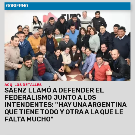
GOBIERNO
30/06/2029
Al participar de la Asamblea del Foro de
intendentes donde se ratificó la conducción de Marcelo
Moisés y Efraín Orosco, el Gobernador destacó el orden
financiero de Salta pese a la deuda heredada y el escenario
nacional. Aseguró que Gobierno provincial y los intendentes
forman un mismo equipo, unidos por la gente.
AQUÍ LOS DETALLES
SÁENZ LLAMÓ A DEFENDER EL
FEDERALISMO JUNTO A LOS
INTENDENTES: "HAY UNA ARGENTINA
QUE TIENE TODO Y OTRA A LA QUE LE
FALTA MUCHO"