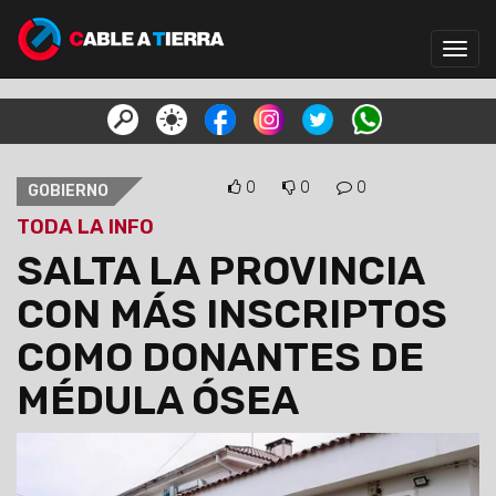
Toggl
navig
0
0
0
GOBIERNO
TODA LA INFO
SALTA LA PROVINCIA
CON MÁS INSCRIPTOS
COMO DONANTES DE
MÉDULA ÓSEA