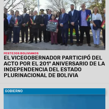
conmemoración del Consulado de Bolivia en Salta, donde se
destacó la histórica hermandad entre ambos pueblos y el
aporte de la comunidad boliviana al desarrollo de la provincia.
FESTEJOS BOLIVIANOS
EL VICEGOBERNADOR PARTICIPÓ DEL
ACTO POR EL 201° ANIVERSARIO DE LA
INDEPENDENCIA DEL ESTADO
PLURINACIONAL DE BOLIVIA
GOBIERNO
07/08/2026
El Servicio Meteorológico actualizó los datos
para lo que queda de la jornada de hoy jueves.