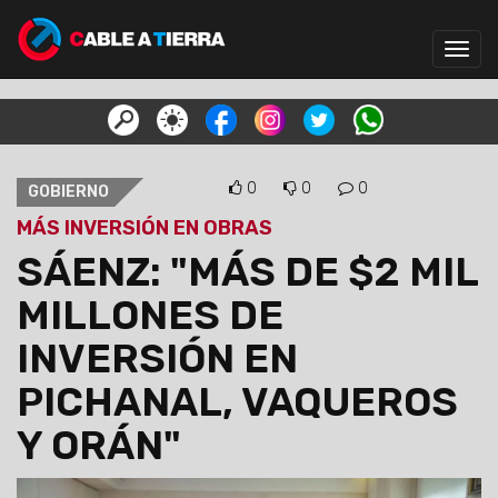
Toggl
navig
0
0
0
GOBIERNO
MÁS INVERSIÓN EN OBRAS
SÁENZ: "MÁS DE $2 MIL
MILLONES DE
INVERSIÓN EN
PICHANAL, VAQUEROS
Y ORÁN"