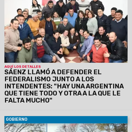
intendentes donde se ratificó la conducción de Marcelo
Moisés y Efraín Orosco, el Gobernador destacó el orden
financiero de Salta pese a la deuda heredada y el escenario
nacional. Aseguró que Gobierno provincial y los intendentes
forman un mismo equipo, unidos por la gente.
AQUÍ LOS DETALLES
SÁENZ LLAMÓ A DEFENDER EL
FEDERALISMO JUNTO A LOS
INTENDENTES: "HAY UNA ARGENTINA
QUE TIENE TODO Y OTRA A LA QUE LE
FALTA MUCHO"
GOBIERNO
07/08/2026
Antonio Marocco acompañó la