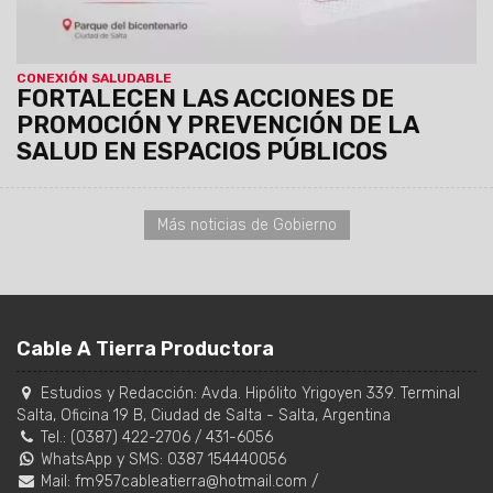
CONEXIÓN SALUDABLE
FORTALECEN LAS ACCIONES DE
PROMOCIÓN Y PREVENCIÓN DE LA
SALUD EN ESPACIOS PÚBLICOS
Más noticias de Gobierno
Cable A Tierra Productora
Estudios y Redacción:
Avda. Hipólito Yrigoyen 339. Terminal
Salta, Oficina 19 B
,
Ciudad de Salta
-
Salta
,
Argentina
Tel.:
(0387) 422-2706
/
431-6056
WhatsApp y SMS: 0387 154440056
Mail:
fm957cableatierra@hotmail.com
/