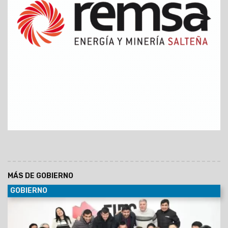
MÁS DE GOBIERNO
GOBIERNO
30/06/2029
Al participar de la Asamblea del Foro de
intendentes donde se ratificó la conducción de Marcelo
Moisés y Efraín Orosco, el Gobernador destacó el orden