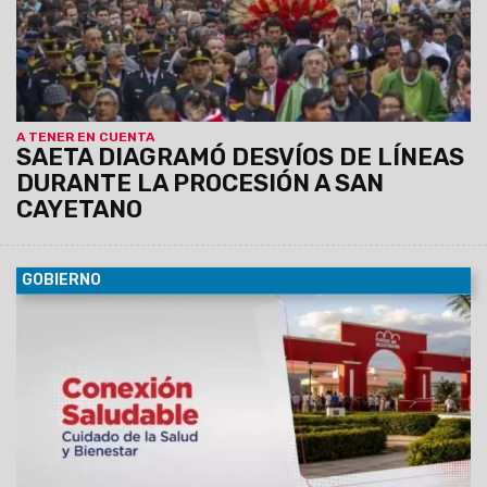
A TENER EN CUENTA
SAETA DIAGRAMÓ DESVÍOS DE LÍNEAS
DURANTE LA PROCESIÓN A SAN
CAYETANO
GOBIERNO
09/08/2026
La propuesta “Conexión Saludable”, impulsada
por Salud Pública y la Unidad de Parques Urbanos, ofrecerá
actividades gratuitas orientadas a la promoción de hábitos
saludables y la prevención de factores de riesgo en el
Parque del Bicentenario.