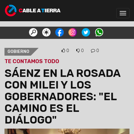
Toggl
navig
0
0
0
GOBIERNO
TE CONTAMOS TODO
SÁENZ EN LA ROSADA
CON MILEI Y LOS
GOBERNADORES: "EL
CAMINO ES EL
DIÁLOGO"