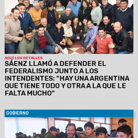
financiero de Salta pese a la deuda heredada y el escenario
nacional. Aseguró que Gobierno provincial y los intendentes
forman un mismo equipo, unidos por la gente.
AQUÍ LOS DETALLES
SÁENZ LLAMÓ A DEFENDER EL
FEDERALISMO JUNTO A LOS
INTENDENTES: "HAY UNA ARGENTINA
QUE TIENE TODO Y OTRA A LA QUE LE
FALTA MUCHO"
GOBIERNO
09/08/2026
El Gobernador estuvo presente en la muestra
que contó con la participación de más de 65 instituciones.
Colegios secundarios, universidades, institutos de