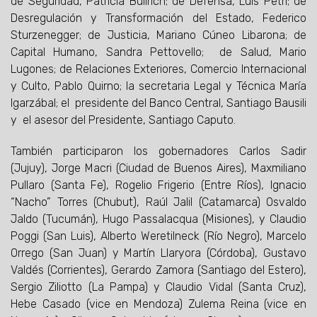
de Seguridad, Patricia Bullrich; de Defensa, Luis Petri; de
Desregulación y Transformación del Estado, Federico
Sturzenegger; de Justicia, Mariano Cúneo Libarona; de
Capital Humano, Sandra Pettovello; de Salud, Mario
Lugones; de Relaciones Exteriores, Comercio Internacional
y Culto, Pablo Quirno; la secretaria Legal y Técnica María
Igarzábal; el presidente del Banco Central, Santiago Bausili
y el asesor del Presidente, Santiago Caputo.
También participaron los gobernadores Carlos Sadir
(Jujuy), Jorge Macri (Ciudad de Buenos Aires), Maxmiliano
Pullaro (Santa Fe), Rogelio Frigerio (Entre Ríos), Ignacio
“Nacho” Torres (Chubut), Raúl Jalil (Catamarca) Osvaldo
Jaldo (Tucumán), Hugo Passalacqua (Misiones), y Claudio
Poggi (San Luis), Alberto Weretilneck (Río Negro), Marcelo
Orrego (San Juan) y Martín Llaryora (Córdoba), Gustavo
Valdés (Corrientes), Gerardo Zamora (Santiago del Estero),
Sergio Ziliotto (La Pampa) y Claudio Vidal (Santa Cruz),
Hebe Casado (vice en Mendoza) Zulema Reina (vice en