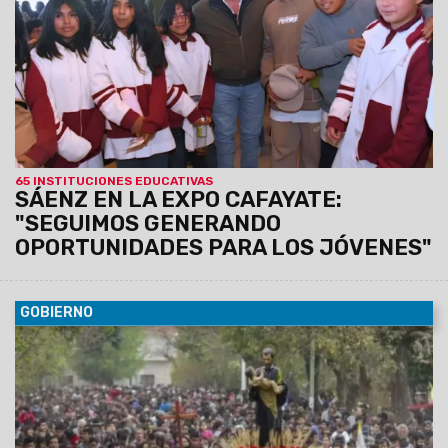
educación superior, centros de formación profesional
y otras instituciones presentaron sus planes de
estudio e iniciativas de inserción laboral.
65 INSTITUCIONES EDUCATIVAS
SÁENZ EN LA EXPO CAFAYATE:
"SEGUIMOS GENERANDO
OPORTUNIDADES PARA LOS JÓVENES"
GOBIERNO
09/08/2026
También incluye las paradas que una vez
finalizada la procesión volverán a su ubicación habitual.