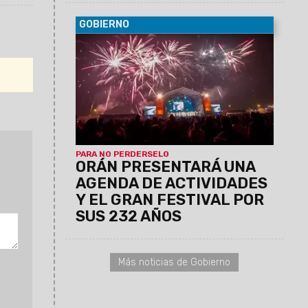
GOBIERNO
06/08/2026
La conferencia de prensa
se llevará a cabo este jueves 6 de
agosto, a las 11:30, en el Centro Cultural
América de Salta.
PARA NO PERDERSELO
ORÁN PRESENTARÁ UNA
AGENDA DE ACTIVIDADES
Y EL GRAN FESTIVAL POR
SUS 232 AÑOS
Más noticias de Gobierno