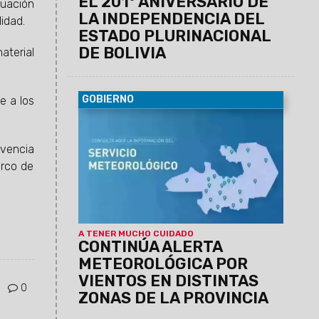
EL 201° ANIVERSARIO DE
tuación
LA INDEPENDENCIA DEL
lidad.
ESTADO PLURINACIONAL
DE BOLIVIA
aterial
GOBIERNO
e a los
07/08/2026
El Servicio Meteorológico
actualizó los datos para lo que queda de
la jornada de hoy jueves.
ivencia
arco de
A TENER MUCHO CUIDADO
CONTINÚA ALERTA
METEOROLÓGICA POR
VIENTOS EN DISTINTAS
0
ZONAS DE LA PROVINCIA