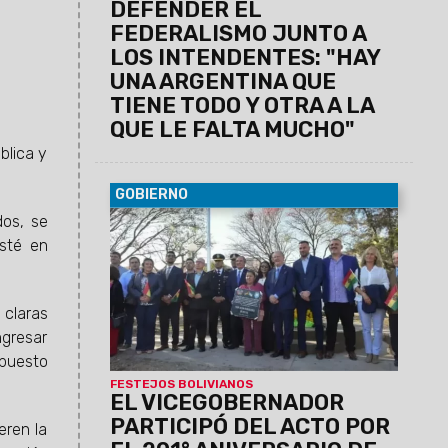
DEFENDER EL
FEDERALISMO JUNTO A
LOS INTENDENTES: "HAY
UNA ARGENTINA QUE
TIENE TODO Y OTRA A LA
QUE LE FALTA MUCHO"
blica y
GOBIERNO
dos, se
07/08/2026
Antonio Marocco
acompañó la conmemoración del
esté en
Consulado de Bolivia en Salta, donde se
destacó la histórica hermandad entre
ambos pueblos y el aporte de la
s claras
comunidad boliviana al desarrollo de la
gresar
provincia.
 puesto
FESTEJOS BOLIVIANOS
EL VICEGOBERNADOR
PARTICIPÓ DEL ACTO POR
eren la