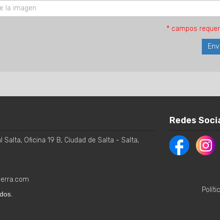
* campos requer
Redes Soci
 Salta, Oficina 19 B
,
Ciudad de Salta
-
Salta
,
ierra.com
Polít
dos.