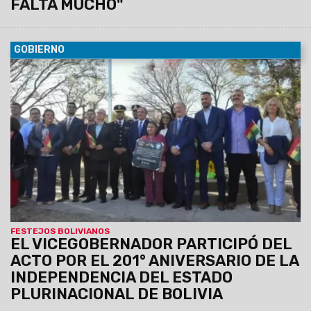
FALTA MUCHO"
GOBIERNO
07/08/2026
Antonio Marocco acompañó la
conmemoración del Consulado de Bolivia en Salta, donde se
destacó la histórica hermandad entre ambos pueblos y el
aporte de la comunidad boliviana al desarrollo de la provincia.
FESTEJOS BOLIVIANOS
EL VICEGOBERNADOR PARTICIPÓ DEL
ACTO POR EL 201° ANIVERSARIO DE LA
INDEPENDENCIA DEL ESTADO
PLURINACIONAL DE BOLIVIA