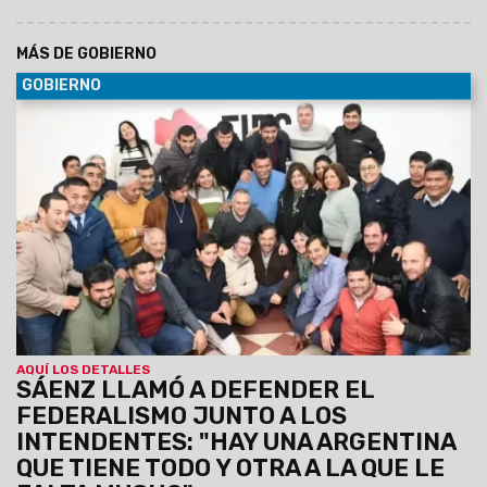
MÁS DE GOBIERNO
GOBIERNO
30/06/2029
Al participar de la Asamblea del Foro de
intendentes donde se ratificó la conducción de Marcelo
Moisés y Efraín Orosco, el Gobernador destacó el orden
financiero de Salta pese a la deuda heredada y el escenario
nacional. Aseguró que Gobierno provincial y los intendentes
forman un mismo equipo, unidos por la gente.
AQUÍ LOS DETALLES
SÁENZ LLAMÓ A DEFENDER EL
FEDERALISMO JUNTO A LOS
INTENDENTES: "HAY UNA ARGENTINA
QUE TIENE TODO Y OTRA A LA QUE LE