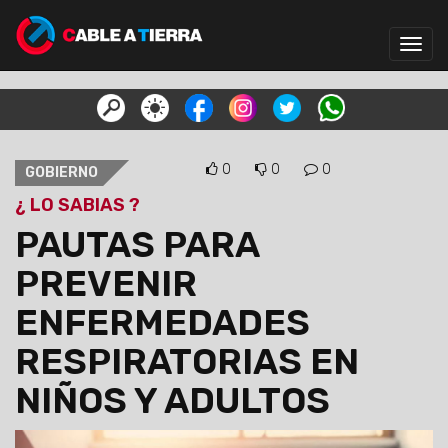
Toggl
navig
0
0
0
GOBIERNO
¿ LO SABIAS ?
PAUTAS PARA
PREVENIR
ENFERMEDADES
RESPIRATORIAS EN
NIÑOS Y ADULTOS