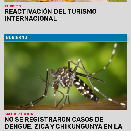
TURISMO
REACTIVACIÓN DEL TURISMO
INTERNACIONAL
GOBIERNO
10/11/2021
A la fecha se notificaron 62 pacientes
sospechosos, de los cuales 51 fueron descartados por
laboratorio y 11 están en estudio. Asimismo, avanza el
proceso de descacharrado en 25 municipios de San Martín,
Orán, Anta y Capital.
SALUD PÚBLICA
NO SE REGISTRARON CASOS DE
DENGUE, ZICA Y CHIKUNGUNYA EN LA