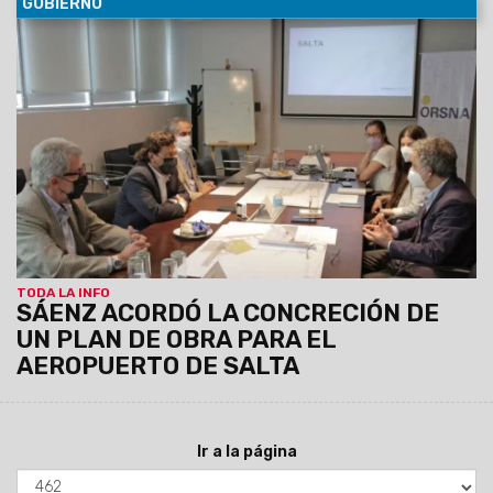
GOBIERNO
05/11/2021
En una reunión con el presidente de ORSNA, el
Gobernador avanzó en la ejecución de un programa
plurianual en el Aeropuerto de Salta con una inversión
aproximada de $2 mil millones. Además solicitó para el
aeropuerto de Mosconi obras en la torre de control, pista y
terminal de pasajeros.
TODA LA INFO
SÁENZ ACORDÓ LA CONCRECIÓN DE
UN PLAN DE OBRA PARA EL
AEROPUERTO DE SALTA
Ir a la página