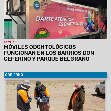
ACTUAL
MÓVILES ODONTOLÓGICOS
FUNCIONAN EN LOS BARRIOS DON
CEFERINO Y PARQUE BELGRANO
GOBIERNO
08/11/2021
La Secretaría de Minería y Energía verificó el
cumplimento del monitoreo ambiental participativo al
proyecto de litio “Centenario Ratones” ubicado en Santa
Rosa de los Pastos Grandes a cargo de la empresa Eramine.