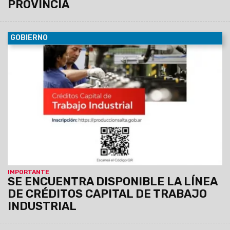
PROVINCIA
GOBIERNO
09/11/2021
La finalidad es reactivar la actividad
económica, fomentar la inversión y ampliación de la
capacidad productiva, e incentivar la creación de puestos de
trabajo. Los créditos están destinados a empresas
industriales.
IMPORTANTE
SE ENCUENTRA DISPONIBLE LA LÍNEA
DE CRÉDITOS CAPITAL DE TRABAJO
INDUSTRIAL