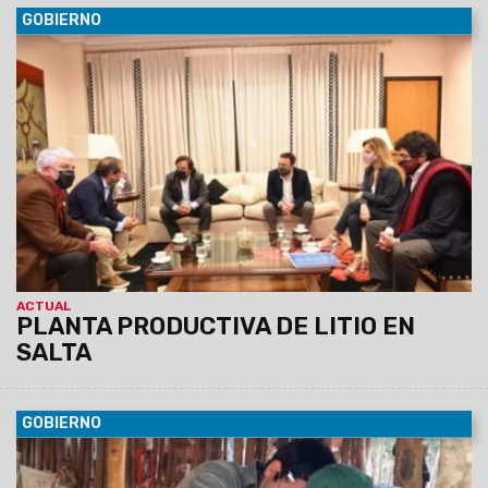
GOBIERNO
09/11/2021
El Gobernador recibió a directivos de la minera
Eramine Sudamérica S.A., quienes les comentaron que con
una inversión total de USD600 millones pasarán a la escala
comercial con la construcción de una planta de carbonato de
litio grado batería por 24 mil toneladas desde 2022. La
empresa estatal REMSa tiene participación.
ACTUAL
PLANTA PRODUCTIVA DE LITIO EN
SALTA
GOBIERNO
09/11/2021
El Ministerio de Salud Pública, a través de la
estrategia de barrido sanitario, recorre misiones y parajes