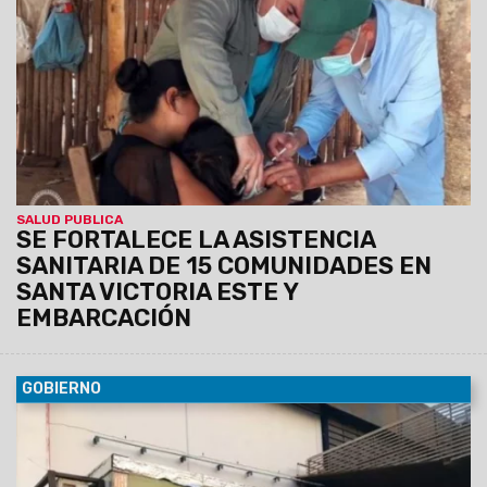
para la identificación de personas gestantes para control y
seguimiento. Además, se completan esquemas de
vacunación y se toman datos antropométricos en niños y
niñas.
SALUD PUBLICA
SE FORTALECE LA ASISTENCIA
SANITARIA DE 15 COMUNIDADES EN
SANTA VICTORIA ESTE Y
EMBARCACIÓN
GOBIERNO
09/11/2021
En los camiones brindan atención odontológica
a pacientes de todas las edades. Se otorgan turnos diarios
por la mañana y por la tarde, de manera presencial. Además,
se asisten urgencias y emergencias.