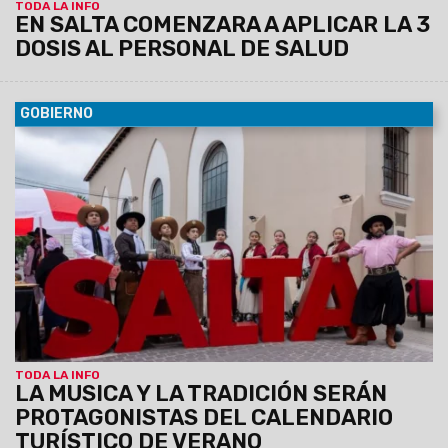
TODA LA INFO
EN SALTA COMENZARA A APLICAR LA 3
DOSIS AL PERSONAL DE SALUD
GOBIERNO
05/11/2021
Rosario de la Frontera, La Viña, San Carlos,
Cafayate, Animaná y Cachi confirmaron las fechas de sus
festivales. Salta continúa consolidando su proceso de
reactivación turística de cara a la temporada de verano de
2022.
TODA LA INFO
LA MUSICA Y LA TRADICIÓN SERÁN
PROTAGONISTAS DEL CALENDARIO
TURÍSTICO DE VERANO