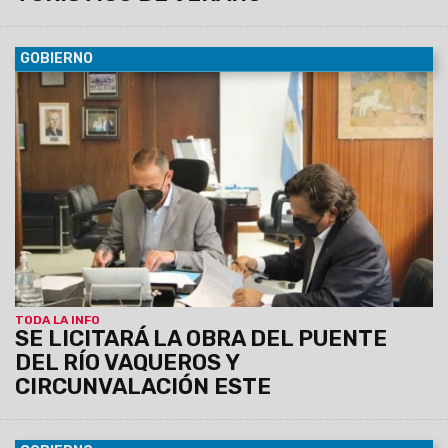
GOBIERNO
05/11/2021
Sáenz firmó el convenio por el cual Vialidad
Nacional faculta a Salta a llamar a licitación para esta
importante obra vial que beneficiará directamente al área
metropolitana. También rubricó una adenda que posibilita la
adjudicación del tramo Molinos-Seclantás de la RN40.
TODA LA INFO
SE LICITARÁ LA OBRA DEL PUENTE
DEL RÍO VAQUEROS Y
CIRCUNVALACIÓN ESTE