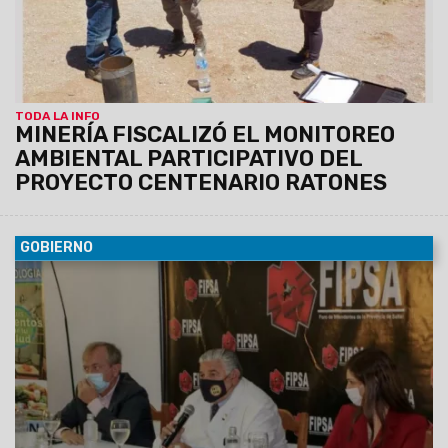
TODA LA INFO
MINERÍA FISCALIZÓ EL MONITOREO
AMBIENTAL PARTICIPATIVO DEL
PROYECTO CENTENARIO RATONES
GOBIERNO
08/11/2021
El Ministro de Salud Pública firmó un convenio
con 23 municipios, por el que las personas que obtengan la
certificación serán incorporadas al Sistema de Información
Federal para la Gestión del Control de Alimentos.