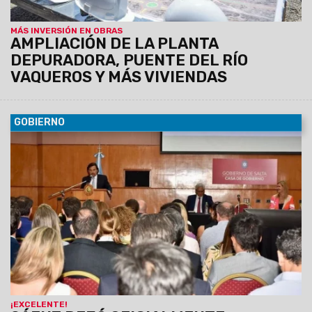
MÁS INVERSIÓN EN OBRAS
AMPLIACIÓN DE LA PLANTA
DEPURADORA, PUENTE DEL RÍO
VAQUEROS Y MÁS VIVIENDAS
GOBIERNO
07/10/2022
Con la participación de casi 200 abogados se
habilitó este espacio para profundizar el estudio, la
investigación, generación de propuestas superadoras,
fomentar capacitaciones y lazos de cooperación. “Los
servidores del pueblo tenemos como meta ser un medio
para facilitar a los ciudadanos el ejercicio de sus derechos”,
dijo el mandatario.
¡EXCELENTE!