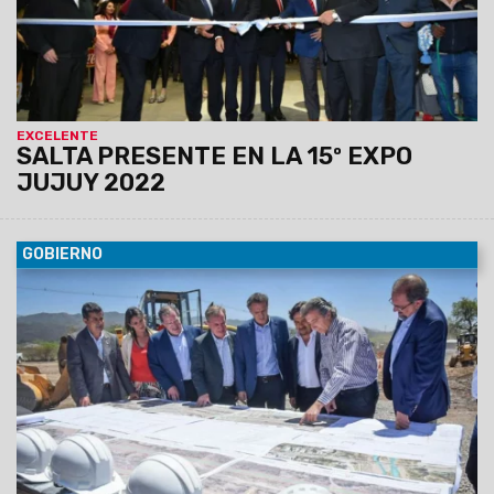
EXCELENTE
SALTA PRESENTE EN LA 15º EXPO
JUJUY 2022
GOBIERNO
09/10/2022
En la ciudad de Salta y en el interior se
ejecutan obras importantes para los vecinos. Esta semana
se firmaron convenios y se realizaron anuncios.