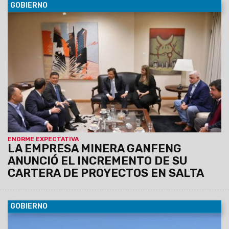
GOBIERNO
06/10/2022
En los próximos días, adquirirá el proyecto
Pozuelos-Pastos Grandes a la firma Lítica Resources. La
operación comercial se cerró en 926 millones de dólares.
ENORME EXPECTATIVA
LA EMPRESA MINERA GANFENG
ANUNCIÓ EL INCREMENTO DE SU
CARTERA DE PROYECTOS EN SALTA
GOBIERNO
06/10/2022
Verificaron el inicio de obras del nuevo puente