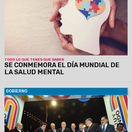
abordaje de la problemática, favoreciendo los derechos de
todas las personas con padecimiento mental.
TODO LO QUE TENES QUE SABER
SE CONMEMORA EL DÍA MUNDIAL DE
LA SALUD MENTAL
GOBIERNO
10/10/2022
Productos salteños de calidad de exportación
participaron en el stand de la Provincia. El ministro de los
Ríos destacó el esfuerzo aunado entre las dos provincias
para lograr una salida por el océano Pacífico.