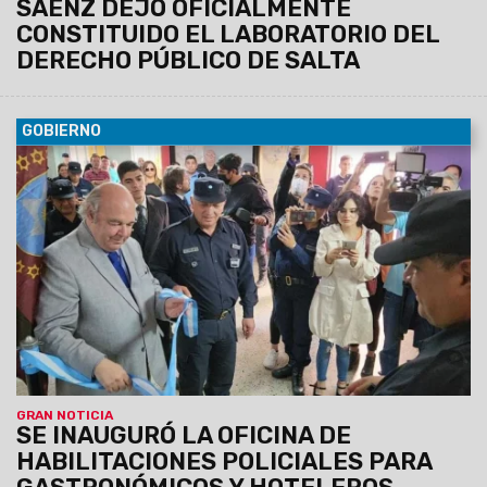
SÁENZ DEJÓ OFICIALMENTE
CONSTITUIDO EL LABORATORIO DEL
DERECHO PÚBLICO DE SALTA
GOBIERNO
06/10/2022
Se hizo en el marco del Plan de Seguridad y
Justicia de la Provincia que promueve la desburocratización
administrativa y la eficientización de los trámites que se
realizan ante la Policía. En la nueva dependencia el sector
podrá gestionar las habilitaciones y permisos para el
expendio de bebidas alcohólicas.
GRAN NOTICIA
SE INAUGURÓ LA OFICINA DE
HABILITACIONES POLICIALES PARA