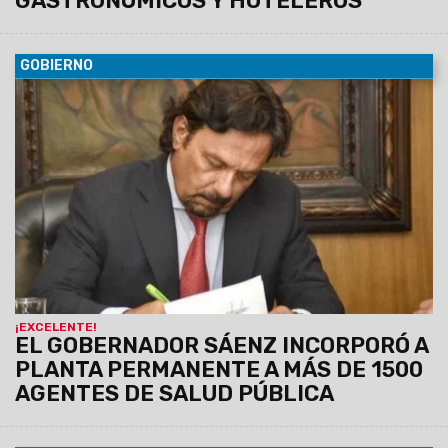
GASTRONÓMICOS Y HOTELEROS
GOBIERNO
06/10/2022
El decreto incluye a agentes de diversos
efectores sanitarios de la provincia que venían
desempeñándose bajo la figura de designación temporaria,
en distintas funciones.
¡EXCELENTE!
EL GOBERNADOR SÁENZ INCORPORÓ A
PLANTA PERMANENTE A MÁS DE 1500
AGENTES DE SALUD PÚBLICA