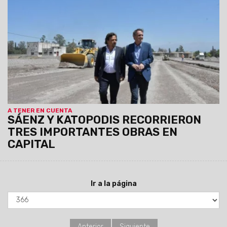
sobre río Vaqueros y su circunvalación; la Planta Depuradora
Sur de Capital, y los trabajos del Centro de Desarrollo Infantil
en barrio San Calixto que dará atención integral a la primera
infancia de la zona.
A TENER EN CUENTA
SÁENZ Y KATOPODIS RECORRIERON
TRES IMPORTANTES OBRAS EN
CAPITAL
Ir a la página
Anterior
Siguiente