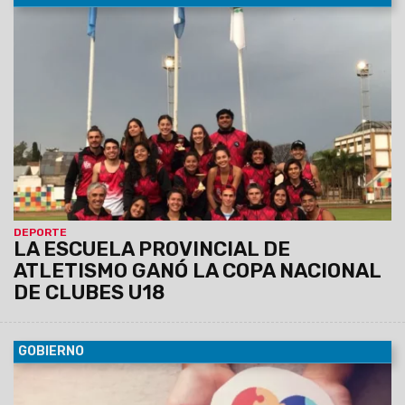
10/10/2022
Los atletas salteños se consagraron
campeones en la cita nacional que reunió a 44 clubes de
todo el país en la Ciudad Deportiva de Neuquén.
DEPORTE
LA ESCUELA PROVINCIAL DE
ATLETISMO GANÓ LA COPA NACIONAL
DE CLUBES U18
GOBIERNO
10/10/2022
Se pretende mejorar el acceso a los servicios
de salud y la calidad del sistema de salud, resignificando el