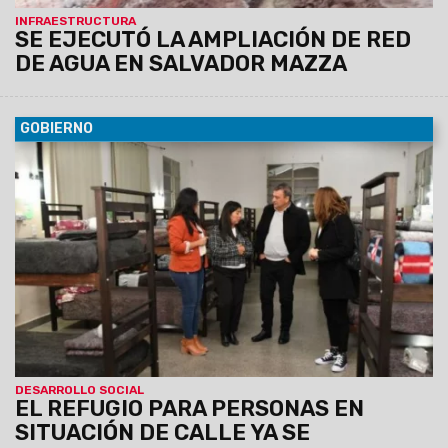
INFRAESTRUCTURA
SE EJECUTÓ LA AMPLIACIÓN DE RED
DE AGUA EN SALVADOR MAZZA
GOBIERNO
30/05/2023
Los Ministros de Desarrollo Social, Salud
Pública y Seguridad y Justicia firmaron un convenio de
mutua colaboración para poner en marcha el dispositivo de
alojamiento nocturno para personas en situación de calle
durante la temporada invernal. El mismo funcionará de lunes
a lunes de 20 a 8 horas.
DESARROLLO SOCIAL
EL REFUGIO PARA PERSONAS EN
SITUACIÓN DE CALLE YA SE