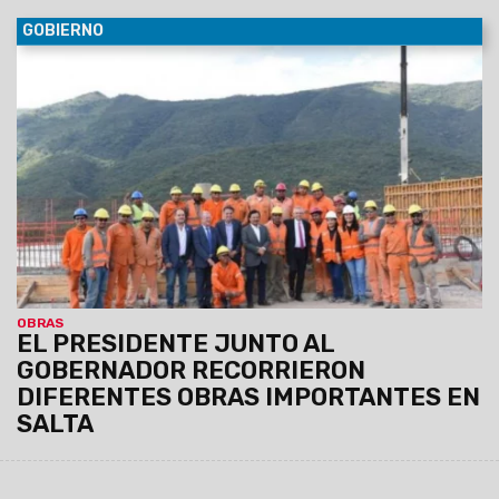
GOBIERNO
19/05/2023
Verificaron los avances de la ampliación y
optimización de la planta depuradora sur, que beneficiará a
800 mil salteños de Capital y de municipios ubicados en el
recorrido del río Arenales. También estuvieron en el complejo
Casa Activa del barrio Pereyra Rozas, destinado a adultos
mayores.
OBRAS
EL PRESIDENTE JUNTO AL
GOBERNADOR RECORRIERON
DIFERENTES OBRAS IMPORTANTES EN
SALTA