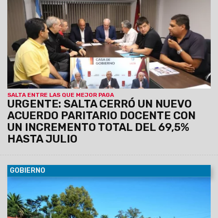
otorgará un bono de $60 mil a pagarse en dos partes. Mirá el
anuncio oficial de Gobierno.
SALTA ENTRE LAS QUE MEJOR PAGA
URGENTE: SALTA CERRÓ UN NUEVO
ACUERDO PARITARIO DOCENTE CON
UN INCREMENTO TOTAL DEL 69,5%
HASTA JULIO
GOBIERNO
25/05/2023
Fue a través de un acto patrio en donde se
ratificó la valía de los patriotas que eligieron formar un
Gobierno propio e iniciar la construccion de la soberania
popular.