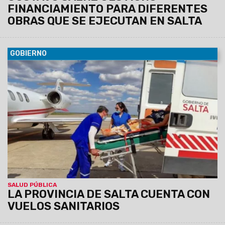
FINANCIAMIENTO PARA DIFERENTES
OBRAS QUE SE EJECUTAN EN SALTA
GOBIERNO
19/05/2023
Realizan traslados en el ámbito provincial,
interprovincial e internacional para pacientes carentes con
riesgo de perder la vida, que no cuentan con cobertura
social. Los traslados se realizan en helicóptero o avión.
SALUD PÚBLICA
LA PROVINCIA DE SALTA CUENTA CON
VUELOS SANITARIOS