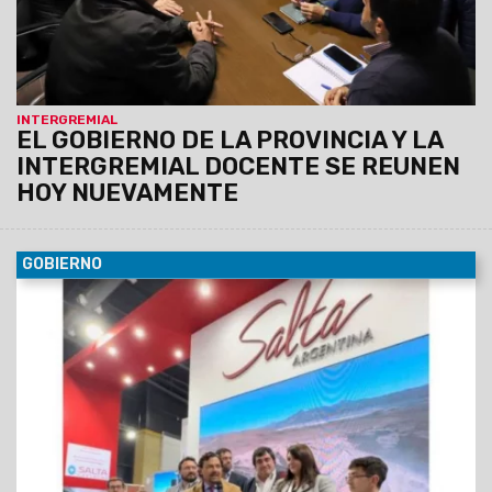
INTERGREMIAL
EL GOBIERNO DE LA PROVINCIA Y LA
INTERGREMIAL DOCENTE SE REUNEN
HOY NUEVAMENTE
GOBIERNO
23/05/2023
Se trata de la exposición líder de Argentina. El
gobernador Gustavo Sáenz encabezó la inauguración del
stand institucional en el predio rural de Palermo, donde la
Provincia despliega todo su potencial, consolidando su rol
protagónico en la industria.