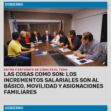
GOBIERNO
28/05/2023
El acuerdo salarial cerrado el viernes pasado
entre el Gobierno de la provincia y los gremios consiste en
un incremento salarial del 34% más, que se suma al 35,5
conseguido en febrero, llegando a un incremento total del
69,5 a julio.
ENTRA Y ENTERATE DE CÓMO ES EL TEMA
LAS COSAS COMO SON: LOS
INCREMENTOS SALARIALES SON AL
BÁSICO, MOVILIDAD Y ASIGNACIONES
FAMILIARES
GOBIERNO