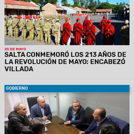
25 DE MAYO
SALTA CONMEMORÓ LOS 213 AÑOS DE
LA REVOLUCIÓN DE MAYO: ENCABEZÓ
VILLADA
GOBIERNO
24/05/2023
Luego de la primera reunión que se realizó la
semana pasada -y tal cual se había anunciado- hoy sigue la
ronda de reuniones con los gremios de la educación.
Gobierno instó a los docentes con medidas de fuerza a
volver a las aulas.