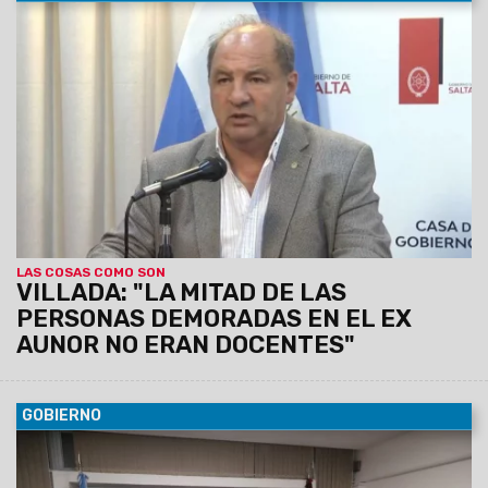
26/05/2023
“Lo que sucedió en el ex peaje de Aunor nos
llena de tristeza. Somos un gobierno que se identifica y
creemos en la lucha del campo popular. Pero de la misma
manera, estamos convencidos que no podemos vivir en una
provincia donde el corte de ruta es la única alternativa",
opinó el Ministro de Gobierno, Ricardo Villada.
LAS COSAS COMO SON
VILLADA: "LA MITAD DE LAS
PERSONAS DEMORADAS EN EL EX
AUNOR NO ERAN DOCENTES"
GOBIERNO
26/05/2023
Se trata de un incremento salarial de 12% para
mayo y de 11% para junio y julio respectivamente. Además se