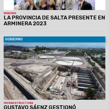
MINERÍA
LA PROVINCIA DE SALTA PRESENTE EN
ARMINERA 2023
GOBIERNO
22/05/2023
Hubo anuncios de obras que son importantes
para los salteños y que están previstas en el Plan Federal de
Obras Públicas de la Provincia.
INFRAESTRUCTURA
GUSTAVO SÁENZ GESTIONÓ