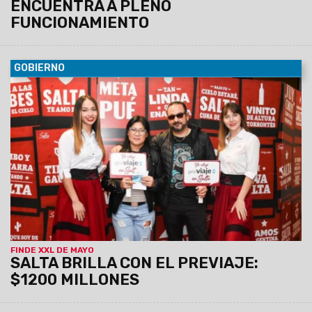
ENCUENTRA A PLENO
FUNCIONAMIENTO
GOBIERNO
28/05/2023
En coincidencia con el feriado del 25 de Mayo
comenzó el periodo de arribo de turistas que conviertieron a
la provincia en el destino más elegido de PreViaje. El primer
fin de semana largo con Previaje generó en Salta un impacto
económico de $1200 millones
FINDE XXL DE MAYO
SALTA BRILLA CON EL PREVIAJE:
$1200 MILLONES