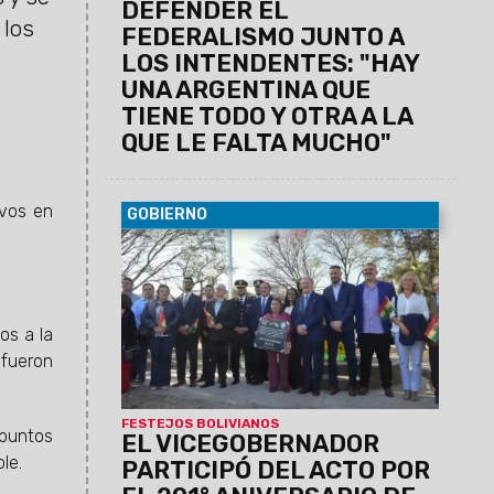
DEFENDER EL
 los
FEDERALISMO JUNTO A
LOS INTENDENTES: "HAY
UNA ARGENTINA QUE
TIENE TODO Y OTRA A LA
QUE LE FALTA MUCHO"
ivos en
GOBIERNO
07/08/2026
Antonio Marocco
acompañó la conmemoración del
Consulado de Bolivia en Salta, donde se
destacó la histórica hermandad entre
os a la
ambos pueblos y el aporte de la
comunidad boliviana al desarrollo de la
 fueron
provincia.
FESTEJOS BOLIVIANOS
 puntos
EL VICEGOBERNADOR
le.
PARTICIPÓ DEL ACTO POR