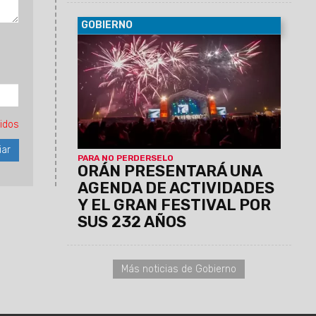
GOBIERNO
06/08/2026
La conferencia de prensa
se llevará a cabo este jueves 6 de
agosto, a las 11:30, en el Centro Cultural
América de Salta.
idos
PARA NO PERDERSELO
ORÁN PRESENTARÁ UNA
AGENDA DE ACTIVIDADES
Y EL GRAN FESTIVAL POR
SUS 232 AÑOS
Más noticias de Gobierno