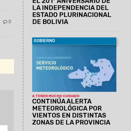
EL 201° ANIVERSARIO DE
LA INDEPENDENCIA DEL
ESTADO PLURINACIONAL
DE BOLIVIA
0
GOBIERNO
07/08/2026
El Servicio Meteorológico
actualizó los datos para lo que queda de
la jornada de hoy jueves.
A TENER MUCHO CUIDADO
CONTINÚA ALERTA
METEOROLÓGICA POR
VIENTOS EN DISTINTAS
ZONAS DE LA PROVINCIA