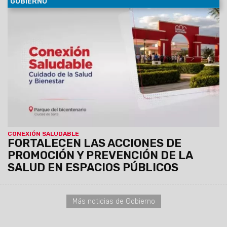
GOBIERNO
09/08/2026
La propuesta “Conexión Saludable”, impulsada
por Salud Pública y la Unidad de Parques Urbanos, ofrecerá
actividades gratuitas orientadas a la promoción de hábitos
saludables y la prevención de factores de riesgo en el
Parque del Bicentenario.
CONEXIÓN SALUDABLE
FORTALECEN LAS ACCIONES DE
PROMOCIÓN Y PREVENCIÓN DE LA
SALUD EN ESPACIOS PÚBLICOS
Más noticias de Gobierno