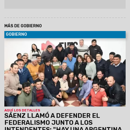
MÁS DE GOBIERNO
GOBIERNO
30/06/2029
Al participar de la Asamblea del Foro de
intendentes donde se ratificó la conducción de Marcelo
Moisés y Efraín Orosco, el Gobernador destacó el orden
financiero de Salta pese a la deuda heredada y el escenario
nacional. Aseguró que Gobierno provincial y los intendentes
forman un mismo equipo, unidos por la gente.
AQUÍ LOS DETALLES
SÁENZ LLAMÓ A DEFENDER EL
FEDERALISMO JUNTO A LOS
INTENDENTES: "HAY UNA ARGENTINA