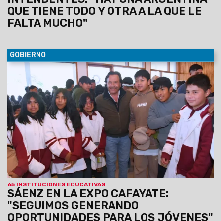
QUE TIENE TODO Y OTRA A LA QUE LE
FALTA MUCHO"
GOBIERNO
09/08/2026
El Gobernador estuvo presente en la muestra
que contó con la participación de más de 65 instituciones.
Colegios secundarios, universidades, institutos de
educación superior, centros de formación profesional
y otras instituciones presentaron sus planes de
estudio e iniciativas de inserción laboral.
65 INSTITUCIONES EDUCATIVAS
SÁENZ EN LA EXPO CAFAYATE:
"SEGUIMOS GENERANDO
OPORTUNIDADES PARA LOS JÓVENES"