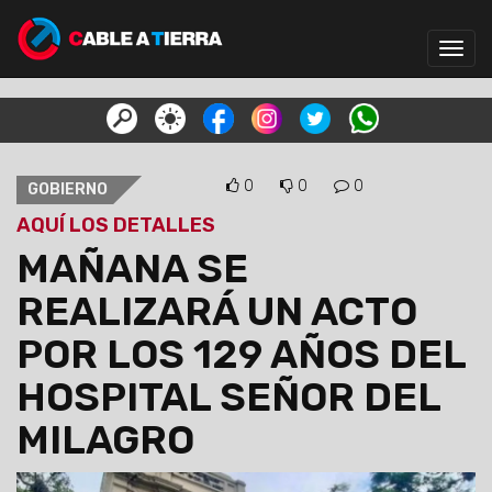
Toggl
navig
0
0
0
GOBIERNO
AQUÍ LOS DETALLES
MAÑANA SE
REALIZARÁ UN ACTO
POR LOS 129 AÑOS DEL
HOSPITAL SEÑOR DEL
MILAGRO