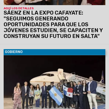
AQUÍ LOS DETALLES
SÁENZ EN LA EXPO CAFAYATE:
"SEGUIMOS GENERANDO
OPORTUNIDADES PARA QUE LOS
JÓVENES ESTUDIEN, SE CAPACITEN Y
CONSTRUYAN SU FUTURO EN SALTA"
GOBIERNO
08/08/2026
Copa Airlines operará cuatro frecuencias
semanales para captar visitantes internacionales y conectar
al norte argentino con más de 85 destinos del continente.