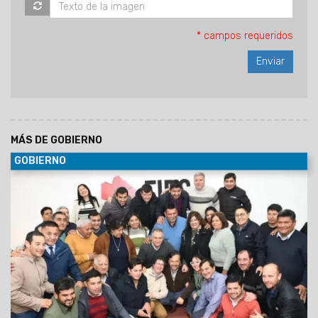
* campos requeridos
MÁS DE GOBIERNO
GOBIERNO
30/06/2029
Al participar de la Asamblea del Foro de
intendentes donde se ratificó la conducción de Marcelo
Moisés y Efraín Orosco, el Gobernador destacó el orden
financiero de Salta pese a la deuda heredada y el escenario
nacional. Aseguró que Gobierno provincial y los intendentes
forman un mismo equipo, unidos por la gente.