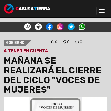
Toggl
navig
0
0
0
GOBIERNO
A TENER EN CUENTA
MAÑANA SE
REALIZARÁ EL CIERRE
DEL CICLO "VOCES DE
MUJERES"