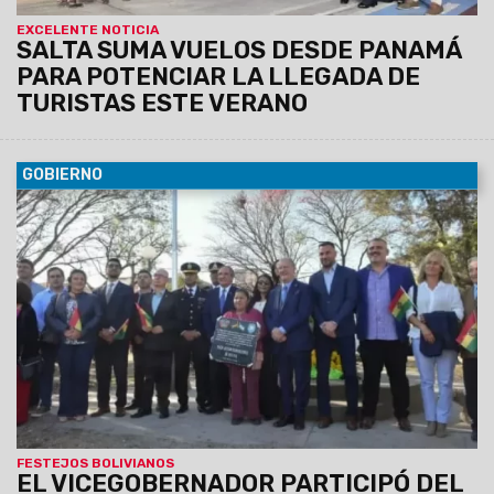
EXCELENTE NOTICIA
SALTA SUMA VUELOS DESDE PANAMÁ
PARA POTENCIAR LA LLEGADA DE
TURISTAS ESTE VERANO
GOBIERNO
07/08/2026
Antonio Marocco acompañó la
conmemoración del Consulado de Bolivia en Salta, donde se
destacó la histórica hermandad entre ambos pueblos y el
aporte de la comunidad boliviana al desarrollo de la provincia.
FESTEJOS BOLIVIANOS
EL VICEGOBERNADOR PARTICIPÓ DEL