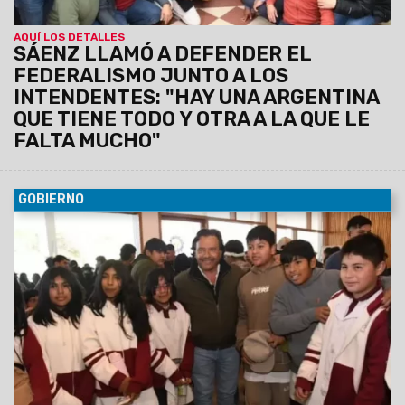
AQUÍ LOS DETALLES
SÁENZ LLAMÓ A DEFENDER EL
FEDERALISMO JUNTO A LOS
INTENDENTES: "HAY UNA ARGENTINA
QUE TIENE TODO Y OTRA A LA QUE LE
FALTA MUCHO"
GOBIERNO
08/08/2026
El Gobernador estuvo presente en la muestra
que contó con la participación de más de 65 instituciones.
Colegios secundarios, universidades, institutos de educación
superior, centros de formación profesional y otras
instituciones presentaron sus planes de estudio e iniciativas
de inserción laboral.