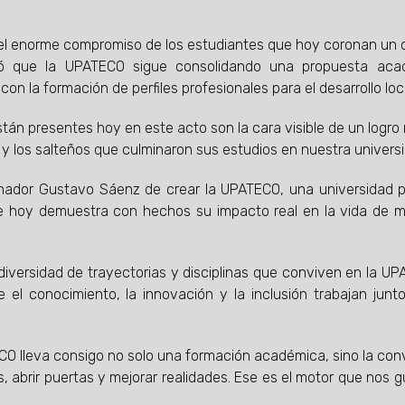
ó “el enorme compromiso de los estudiantes que hoy coronan un
ayó que la UPATECO sigue consolidando una propuesta aca
on la formación de perfiles profesionales para el desarrollo loc
tán presentes hoy en este acto son la cara visible de un logr
y los salteños que culminaron sus estudios en nuestra universi
ernador Gustavo Sáenz de crear la UPATECO, una universidad p
que hoy demuestra con hechos su impacto real en la vida de m
 diversidad de trayectorias y disciplinas que conviven en la UP
el conocimiento, la innovación y la inclusión trabajan junt
CO lleva consigo no solo una formación académica, sino la con
 abrir puertas y mejorar realidades. Ese es el motor que nos gu