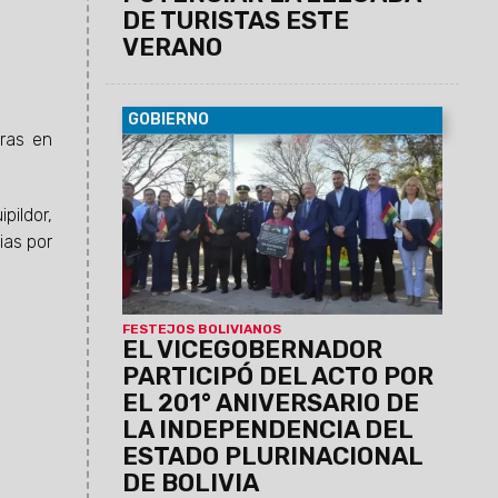
DE TURISTAS ESTE
VERANO
GOBIERNO
bras en
07/08/2026
Antonio Marocco
acompañó la conmemoración del
Consulado de Bolivia en Salta, donde se
pildor,
destacó la histórica hermandad entre
ambos pueblos y el aporte de la
ias por
comunidad boliviana al desarrollo de la
provincia.
FESTEJOS BOLIVIANOS
EL VICEGOBERNADOR
PARTICIPÓ DEL ACTO POR
EL 201° ANIVERSARIO DE
LA INDEPENDENCIA DEL
ESTADO PLURINACIONAL
DE BOLIVIA