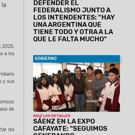
DEFENDER EL
 la
FEDERALISMO JUNTO A
LOS INTENDENTES: "HAY
UNA ARGENTINA QUE
TIENE TODO Y OTRA A LA
QUE LE FALTA MUCHO"
n 2025,
s a los
GOBIERNO
08/08/2026
El Gobernador estuvo
presente en la muestra que contó con la
miliano
participación de más de 65 instituciones.
s y sus
Colegios secundarios, universidades,
institutos de educación superior, centros
de formación profesional y otras
romisos
instituciones presentaron sus planes de
base de
estudio e iniciativas de inserción laboral.
AQUÍ LOS DETALLES
SÁENZ EN LA EXPO
CAFAYATE: "SEGUIMOS
tar los