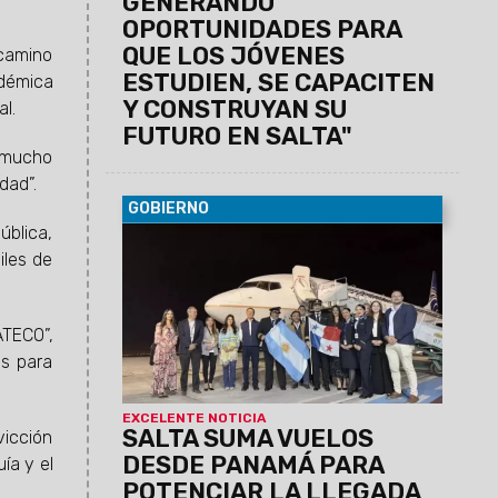
GENERANDO
OPORTUNIDADES PARA
QUE LOS JÓVENES
 camino
ESTUDIEN, SE CAPACITEN
démica
Y CONSTRUYAN SU
al.
FUTURO EN SALTA"
o mucho
dad”.
GOBIERNO
ública,
08/08/2026
Copa Airlines operará
iles de
cuatro frecuencias semanales para
captar visitantes internacionales y
conectar al norte argentino con más de
85 destinos del continente.
ATECO”,
os para
EXCELENTE NOTICIA
SALTA SUMA VUELOS
vicción
DESDE PANAMÁ PARA
ía y el
POTENCIAR LA LLEGADA