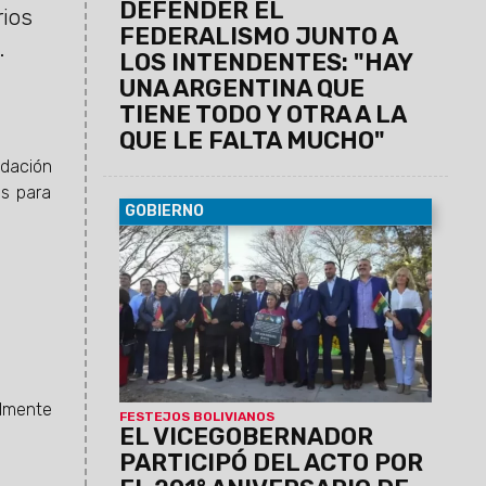
DEFENDER EL
rios
FEDERALISMO JUNTO A
.
LOS INTENDENTES: "HAY
UNA ARGENTINA QUE
TIENE TODO Y OTRA A LA
QUE LE FALTA MUCHO"
ndación
es para
GOBIERNO
07/08/2026
Antonio Marocco
acompañó la conmemoración del
Consulado de Bolivia en Salta, donde se
destacó la histórica hermandad entre
ambos pueblos y el aporte de la
comunidad boliviana al desarrollo de la
provincia.
almente
FESTEJOS BOLIVIANOS
EL VICEGOBERNADOR
PARTICIPÓ DEL ACTO POR