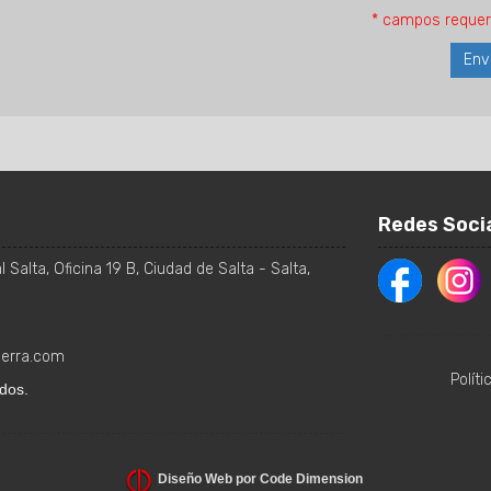
* campos requer
Redes Soci
 Salta, Oficina 19 B
,
Ciudad de Salta
-
Salta
,
ierra.com
Polít
dos.
Diseño Web por Code Dimension