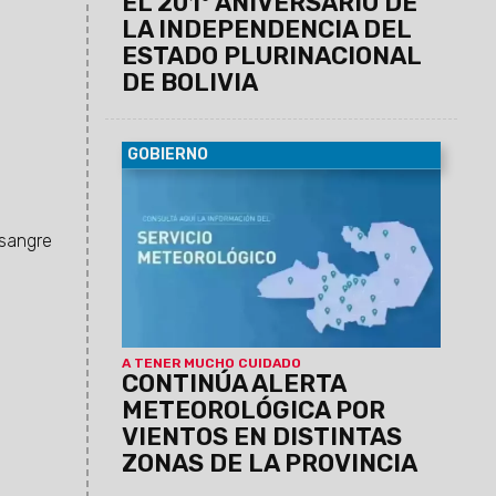
EL 201° ANIVERSARIO DE
LA INDEPENDENCIA DEL
ESTADO PLURINACIONAL
DE BOLIVIA
GOBIERNO
07/08/2026
El Servicio Meteorológico
actualizó los datos para lo que queda de
la jornada de hoy jueves.
 sangre
A TENER MUCHO CUIDADO
CONTINÚA ALERTA
METEOROLÓGICA POR
VIENTOS EN DISTINTAS
ZONAS DE LA PROVINCIA