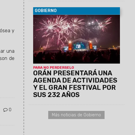
GOBIERNO
06/08/2026
La conferencia de prensa
se llevará a cabo este jueves 6 de
 ósea y
agosto, a las 11:30, en el Centro Cultural
América de Salta.
nar una
 son de
PARA NO PERDERSELO
ORÁN PRESENTARÁ UNA
AGENDA DE ACTIVIDADES
Y EL GRAN FESTIVAL POR
SUS 232 AÑOS
0
Más noticias de Gobierno