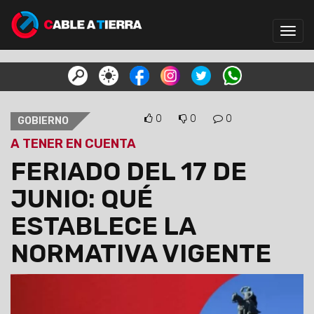
Toggl
navig
0
0
0
GOBIERNO
A TENER EN CUENTA
FERIADO DEL 17 DE
JUNIO: QUÉ
ESTABLECE LA
NORMATIVA VIGENTE