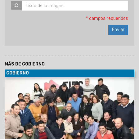
* campos requeridos
MÁS DE GOBIERNO
GOBIERNO
30/06/2029
Al participar de la Asamblea del Foro de
intendentes donde se ratificó la conducción de Marcelo
Moisés y Efraín Orosco, el Gobernador destacó el orden
financiero de Salta pese a la deuda heredada y el escenario
nacional. Aseguró que Gobierno provincial y los intendentes
forman un mismo equipo, unidos por la gente.