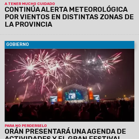
A TENER MUCHO CUIDADO
CONTINÚA ALERTA METEOROLÓGICA
POR VIENTOS EN DISTINTAS ZONAS DE
LA PROVINCIA
GOBIERNO
06/08/2026
La conferencia de prensa se llevará a cabo
este jueves 6 de agosto, a las 11:30, en el Centro Cultural
América de Salta.
PARA NO PERDERSELO
ORÁN PRESENTARÁ UNA AGENDA DE
ACTIVIDADES Y EL GRAN FESTIVAL