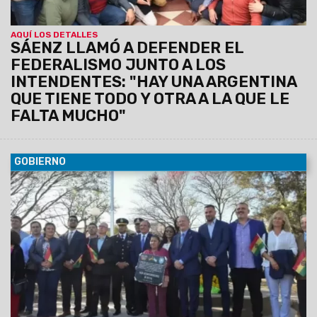
AQUÍ LOS DETALLES
SÁENZ LLAMÓ A DEFENDER EL
FEDERALISMO JUNTO A LOS
INTENDENTES: "HAY UNA ARGENTINA
QUE TIENE TODO Y OTRA A LA QUE LE
FALTA MUCHO"
GOBIERNO
07/08/2026
Antonio Marocco acompañó la
conmemoración del Consulado de Bolivia en Salta, donde se
destacó la histórica hermandad entre ambos pueblos y el
aporte de la comunidad boliviana al desarrollo de la provincia.