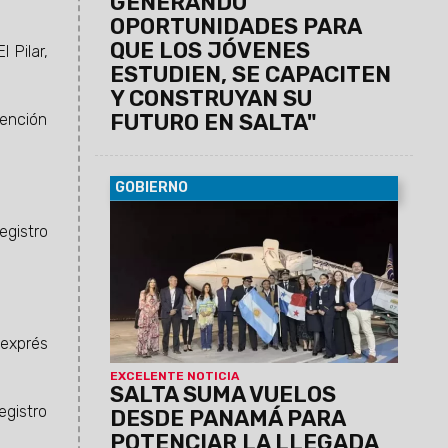
GENERANDO
OPORTUNIDADES PARA
QUE LOS JÓVENES
 Pilar,
ESTUDIEN, SE CAPACITEN
Y CONSTRUYAN SU
FUTURO EN SALTA"
tención
GOBIERNO
08/08/2026
Copa Airlines operará
egistro
cuatro frecuencias semanales para
captar visitantes internacionales y
conectar al norte argentino con más de
85 destinos del continente.
 exprés
EXCELENTE NOTICIA
SALTA SUMA VUELOS
egistro
DESDE PANAMÁ PARA
POTENCIAR LA LLEGADA