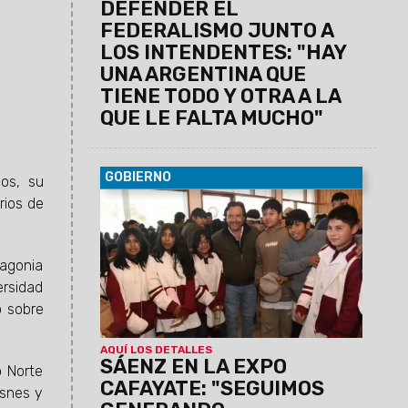
DEFENDER EL
FEDERALISMO JUNTO A
LOS INTENDENTES: "HAY
UNA ARGENTINA QUE
TIENE TODO Y OTRA A LA
QUE LE FALTA MUCHO"
GOBIERNO
ños, su
rios de
08/08/2026
El Gobernador estuvo
presente en la muestra que contó con la
participación de más de 65 instituciones.
Colegios secundarios, universidades,
tagonia
institutos de educación superior, centros
ersidad
de formación profesional y otras
o sobre
instituciones presentaron sus planes de
estudio e iniciativas de inserción laboral.
AQUÍ LOS DETALLES
SÁENZ EN LA EXPO
o Norte
CAFAYATE: "SEGUIMOS
isnes y