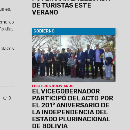
DE TURISTAS ESTE
uales.
VERANO
demoras
15 días
GOBIERNO
07/08/2026
Antonio Marocco
acompañó la conmemoración del
 plazos
Consulado de Bolivia en Salta, donde se
destacó la histórica hermandad entre
ambos pueblos y el aporte de la
comunidad boliviana al desarrollo de la
provincia.
FESTEJOS BOLIVIANOS
EL VICEGOBERNADOR
PARTICIPÓ DEL ACTO POR
0
EL 201° ANIVERSARIO DE
LA INDEPENDENCIA DEL
ESTADO PLURINACIONAL
DE BOLIVIA