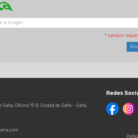
* campos requer
Redes Soci
 Salta, Oficina 19 B
,
Ciudad de Salta
-
Salta
,
ierra.com
Polít