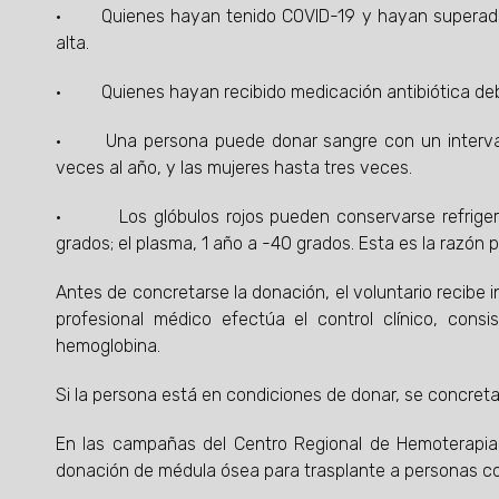
· Quienes hayan tenido COVID-19 y hayan superado l
alta.
· Quienes hayan recibido medicación antibiótica debe
· Una persona puede donar sangre con un interval
veces al año, y las mujeres hasta tres veces.
· Los glóbulos rojos pueden conservarse refrigerado
grados; el plasma, 1 año a -40 grados. Esta es la razó
Antes de concretarse la donación, el voluntario recibe i
profesional médico efectúa el control clínico, consi
hemoglobina.
Si la persona está en condiciones de donar, se concreta
En las campañas del Centro Regional de Hemoterapia,
donación de médula ósea para trasplante a personas co