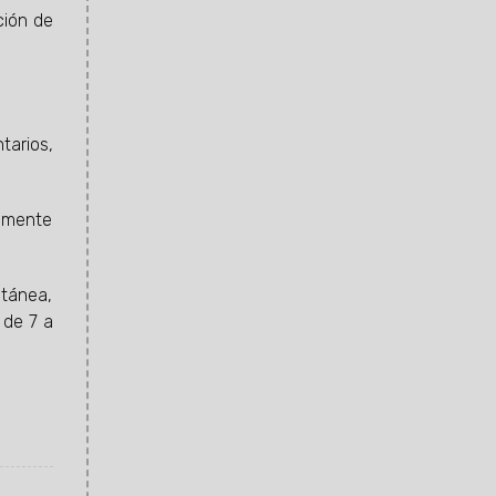
ción de
tarios,
iamente
ntánea,
 de 7 a