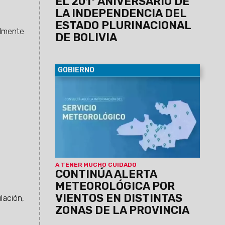
EL 201° ANIVERSARIO DE
LA INDEPENDENCIA DEL
ESTADO PLURINACIONAL
almente
DE BOLIVIA
GOBIERNO
07/08/2026
El Servicio Meteorológico
actualizó los datos para lo que queda de
la jornada de hoy jueves.
A TENER MUCHO CUIDADO
CONTINÚA ALERTA
METEOROLÓGICA POR
VIENTOS EN DISTINTAS
lación,
ZONAS DE LA PROVINCIA