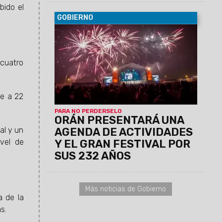
bido el
GOBIERNO
06/08/2026
La conferencia de prensa
se llevará a cabo este jueves 6 de
agosto, a las 11:30, en el Centro Cultural
América de Salta.
cuatro
te a 22
PARA NO PERDERSELO
ORÁN PRESENTARÁ UNA
al y un
AGENDA DE ACTIVIDADES
ivel de
Y EL GRAN FESTIVAL POR
SUS 232 AÑOS
Más noticias de Gobierno
a de la
s.