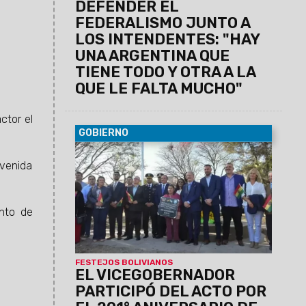
DEFENDER EL
FEDERALISMO JUNTO A
LOS INTENDENTES: "HAY
UNA ARGENTINA QUE
TIENE TODO Y OTRA A LA
QUE LE FALTA MUCHO"
ctor el
GOBIERNO
07/08/2026
Antonio Marocco
avenida
acompañó la conmemoración del
Consulado de Bolivia en Salta, donde se
destacó la histórica hermandad entre
ambos pueblos y el aporte de la
ento de
comunidad boliviana al desarrollo de la
provincia.
FESTEJOS BOLIVIANOS
EL VICEGOBERNADOR
PARTICIPÓ DEL ACTO POR