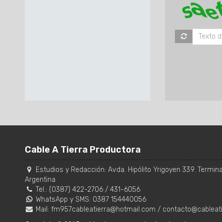
Cable A Tierra Productora
Estudios y Redacción:
Avda. Hipólito Yrigoyen 339. Terminal
Argentina
Tel.:
(0387) 422-2706
/
431-6056
WhatsApp y SMS: 0387 154440056
Mail:
fm957cableatierra@hotmail.com
/
contacto@cableat