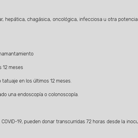
 hepática, chagásica, oncológica, infecciosa u otra potenci
mamantamiento
s 12 meses
atuaje en los últimos 12 meses.
ado una endoscopía o colonoscopía.
OVID-19, pueden donar transcurridas 72 horas desde la inocu