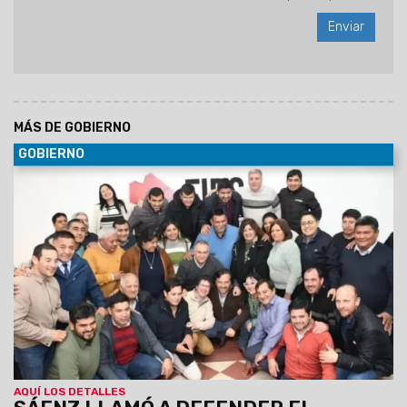
MÁS DE GOBIERNO
GOBIERNO
30/06/2029
Al participar de la Asamblea del Foro de
intendentes donde se ratificó la conducción de Marcelo
Moisés y Efraín Orosco, el Gobernador destacó el orden
financiero de Salta pese a la deuda heredada y el escenario
nacional. Aseguró que Gobierno provincial y los intendentes
forman un mismo equipo, unidos por la gente.
AQUÍ LOS DETALLES