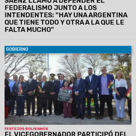
SÁENZ LLAMÓ A DEFENDER EL
FEDERALISMO JUNTO A LOS
INTENDENTES: "HAY UNA ARGENTINA
QUE TIENE TODO Y OTRA A LA QUE LE
FALTA MUCHO"
GOBIERNO
07/08/2026
Antonio Marocco acompañó la
conmemoración del Consulado de Bolivia en Salta, donde se
destacó la histórica hermandad entre ambos pueblos y el
aporte de la comunidad boliviana al desarrollo de la provincia.
FESTEJOS BOLIVIANOS
EL VICEGOBERNADOR PARTICIPÓ DEL