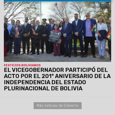
07/08/2026
Antonio Marocco acompañó la
conmemoración del Consulado de Bolivia en Salta, donde se
destacó la histórica hermandad entre ambos pueblos y el
aporte de la comunidad boliviana al desarrollo de la provincia.
FESTEJOS BOLIVIANOS
EL VICEGOBERNADOR PARTICIPÓ DEL
ACTO POR EL 201° ANIVERSARIO DE LA
INDEPENDENCIA DEL ESTADO
PLURINACIONAL DE BOLIVIA
Más noticias de Gobierno