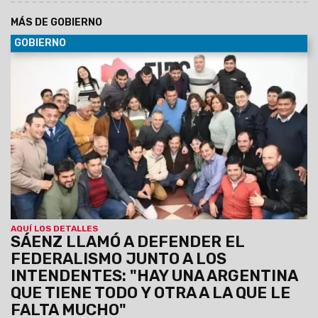
MÁS DE GOBIERNO
GOBIERNO
30/06/2029
Al participar de la Asamblea del Foro de
intendentes donde se ratificó la conducción de Marcelo
Moisés y Efraín Orosco, el Gobernador destacó el orden
financiero de Salta pese a la deuda heredada y el escenario
nacional. Aseguró que Gobierno provincial y los intendentes
forman un mismo equipo, unidos por la gente.
AQUÍ LOS DETALLES
SÁENZ LLAMÓ A DEFENDER EL
FEDERALISMO JUNTO A LOS
INTENDENTES: "HAY UNA ARGENTINA
QUE TIENE TODO Y OTRA A LA QUE LE
FALTA MUCHO"