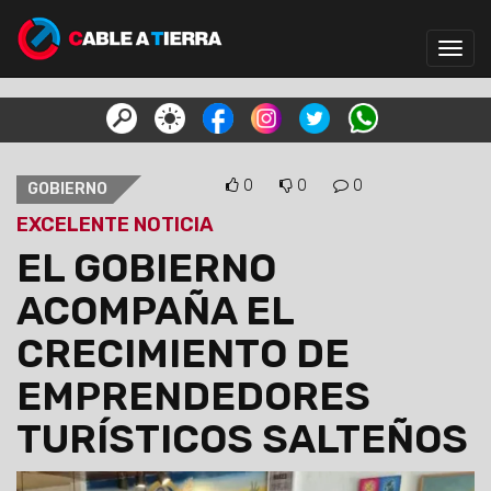
Toggl
navig
0
0
0
GOBIERNO
EXCELENTE NOTICIA
EL GOBIERNO
ACOMPAÑA EL
CRECIMIENTO DE
EMPRENDEDORES
TURÍSTICOS SALTEÑOS