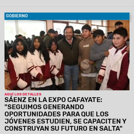
GOBIERNO
08/08/2026
El Gobernador estuvo presente en la muestra
que contó con la participación de más de 65 instituciones.
Colegios secundarios, universidades, institutos de educación
superior, centros de formación profesional y otras
instituciones presentaron sus planes de estudio e iniciativas
de inserción laboral.
AQUÍ LOS DETALLES
SÁENZ EN LA EXPO CAFAYATE:
"SEGUIMOS GENERANDO
OPORTUNIDADES PARA QUE LOS
JÓVENES ESTUDIEN, SE CAPACITEN Y
CONSTRUYAN SU FUTURO EN SALTA"