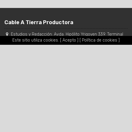
Cable A Tierra Productora
Estudios y Redacción:
Avda. Hipólito Yrigoyen 339. Terminal
Salta, Oficina 19 B
,
Ciudad de Salta
-
Salta
,
Argentina
Este sitio utiliza cookies.
[ Acepto ]
[ Política de cookies ]
Tel.:
(0387) 422-2706
/
431-6056
WhatsApp y SMS: 0387 154440056
Mail:
fm957cableatierra@hotmail.com
/
contacto@cableatierra.com
Copyright © 2015 cableatierra.com todos los derechos
reservados.
Redes Sociales