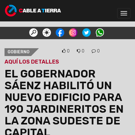
Toggl
navig
0
0
0
GOBIERNO
AQUÍ LOS DETALLES
EL GOBERNADOR
SÁENZ HABILITÓ UN
NUEVO EDIFICIO PARA
190 JARDINERITOS EN
LA ZONA SUDESTE DE
CAPITAL