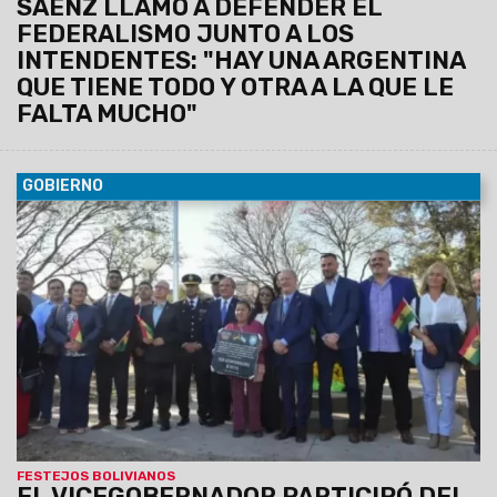
SÁENZ LLAMÓ A DEFENDER EL
FEDERALISMO JUNTO A LOS
INTENDENTES: "HAY UNA ARGENTINA
QUE TIENE TODO Y OTRA A LA QUE LE
FALTA MUCHO"
GOBIERNO
07/08/2026
Antonio Marocco acompañó la
conmemoración del Consulado de Bolivia en Salta, donde se
destacó la histórica hermandad entre ambos pueblos y el
aporte de la comunidad boliviana al desarrollo de la provincia.
FESTEJOS BOLIVIANOS
EL VICEGOBERNADOR PARTICIPÓ DEL