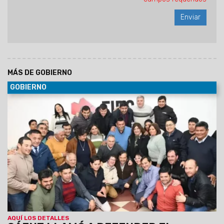
MÁS DE GOBIERNO
GOBIERNO
30/06/2029
Al participar de la Asamblea del Foro de
intendentes donde se ratificó la conducción de Marcelo
Moisés y Efraín Orosco, el Gobernador destacó el orden
financiero de Salta pese a la deuda heredada y el escenario
nacional. Aseguró que Gobierno provincial y los intendentes
forman un mismo equipo, unidos por la gente.
AQUÍ LOS DETALLES