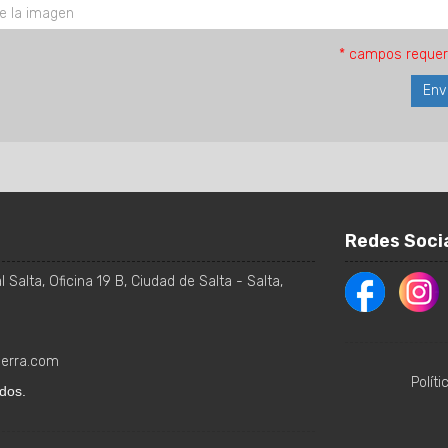
* campos requer
Redes Soci
 Salta, Oficina 19 B
,
Ciudad de Salta
-
Salta
,
ierra.com
Polít
dos.