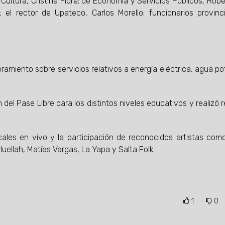
ultura, Cristina Fiore; de Economía y Servicios Públicos, Robe
 el rector de Upateco, Carlos Morello; funcionarios provinc
ramiento sobre servicios relativos a energía eléctrica, agua po
del Pase Libre para los distintos niveles educativos y realizó 
les en vivo y la participación de reconocidos artistas co
uellah, Matías Vargas, La Yapa y Salta Folk.
1
0