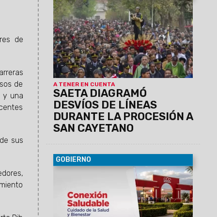
09/08/2026
También incluye las
paradas que una vez finalizada la
procesión volverán a su ubicación
habitual.
res de
arreras
rsos de
A TENER EN CUENTA
SAETA DIAGRAMÓ
) y una
DESVÍOS DE LÍNEAS
centes
DURANTE LA PROCESIÓN A
SAN CAYETANO
 de sus
GOBIERNO
edores,
09/08/2026
La propuesta “Conexión
Saludable”, impulsada por Salud Pública y
amiento
la Unidad de Parques Urbanos, ofrecerá
actividades gratuitas orientadas a la
promoción de hábitos saludables y la