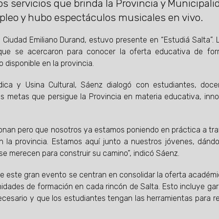
s servicios que brinda la Provincia y Municipali
pleo y hubo espectáculos musicales en vivo.
 Ciudad Emiliano Durand, estuvo presente en “Estudiá Salta”. 
s que se acercaron para conocer la oferta educativa de fo
o disponible en la provincia.
ica y Usina Cultural, Sáenz dialogó con estudiantes, doc
las metas que persigue la Provincia en materia educativa, inn
gonan pero que nosotros ya estamos poniendo en práctica a tr
 la provincia. Estamos aquí junto a nuestros jóvenes, dándo
e merecen para construir su camino”, indicó Sáenz.
 de este gran evento se centran en consolidar la oferta académ
nidades de formación en cada rincón de Salta. Esto incluye gar
cesario y que los estudiantes tengan las herramientas para re