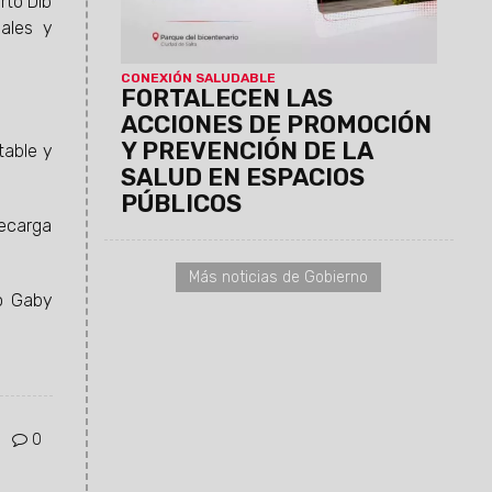
rto Dib
prevención de factores de riesgo en el
iales y
Parque del Bicentenario.
CONEXIÓN SALUDABLE
FORTALECEN LAS
ACCIONES DE PROMOCIÓN
Y PREVENCIÓN DE LA
table y
SALUD EN ESPACIOS
PÚBLICOS
recarga
Más noticias de Gobierno
mo Gaby
0