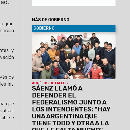
dad.
MÁS DE GOBIERNO
La gran
GOBIERNO
rmación
30/06/2029
Al participar de la
Asamblea del Foro de intendentes donde
se ratificó la conducción de Marcelo
entes y
Moisés y Efraín Orosco, el Gobernador
ovación
destacó el orden financiero de Salta
pese a la deuda heredada y el escenario
nacional. Aseguró que Gobierno
avés de
provincial y los intendentes forman un
mismo equipo, unidos por la gente.
AQUÍ LOS DETALLES
les las
SÁENZ LLAMÓ A
DEFENDER EL
FEDERALISMO JUNTO A
ica que
LOS INTENDENTES: "HAY
antizar
UNA ARGENTINA QUE
cibirse
TIENE TODO Y OTRA A LA