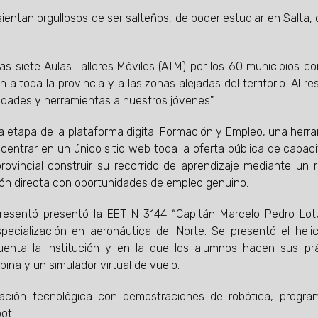
ientan orgullosos de ser salteños, de poder estudiar en Salta, d
s siete Aulas Talleres Móviles (ATM) por los 60 municipios co
 a toda la provincia y a las zonas alejadas del territorio. Al re
dades y herramientas a nuestros jóvenes".
era etapa de la plataforma digital Formación y Empleo, una herr
centrar en un único sitio web toda la oferta pública de capaci
provincial construir su recorrido de aprendizaje mediante un r
ión directa con oportunidades de empleo genuino.
presentó presentó la EET N 3144 “Capitán Marcelo Pedro Lotu
ecialización en aeronáutica del Norte. Se presentó el heli
enta la institución y en la que los alumnos hacen sus prá
ina y un simulador virtual de vuelo.
ación tecnológica con demostraciones de robótica, program
ot.