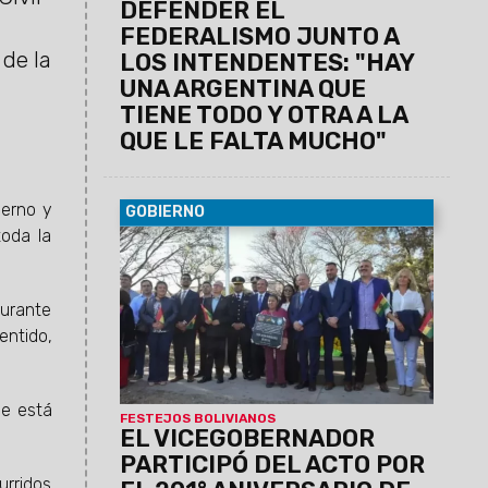
DEFENDER EL
FEDERALISMO JUNTO A
de la
LOS INTENDENTES: "HAY
UNA ARGENTINA QUE
TIENE TODO Y OTRA A LA
QUE LE FALTA MUCHO"
ierno y
GOBIERNO
toda la
07/08/2026
Antonio Marocco
acompañó la conmemoración del
Consulado de Bolivia en Salta, donde se
destacó la histórica hermandad entre
durante
ambos pueblos y el aporte de la
entido,
comunidad boliviana al desarrollo de la
provincia.
se está
FESTEJOS BOLIVIANOS
EL VICEGOBERNADOR
PARTICIPÓ DEL ACTO POR
urridos