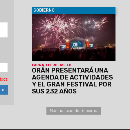
GOBIERNO
06/08/2026
La conferencia de prensa
se llevará a cabo este jueves 6 de
agosto, a las 11:30, en el Centro Cultural
América de Salta.
PARA NO PERDERSELO
ORÁN PRESENTARÁ UNA
AGENDA DE ACTIVIDADES
idos
Y EL GRAN FESTIVAL POR
SUS 232 AÑOS
Más noticias de Gobierno