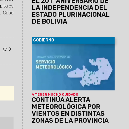
EL 201° ANIVERSARIO DE
spitales
LA INDEPENDENCIA DEL
o. Cabe
ESTADO PLURINACIONAL
DE BOLIVIA
GOBIERNO
07/08/2026
El Servicio Meteorológico
0
actualizó los datos para lo que queda de
la jornada de hoy jueves.
A TENER MUCHO CUIDADO
CONTINÚA ALERTA
METEOROLÓGICA POR
VIENTOS EN DISTINTAS
ZONAS DE LA PROVINCIA