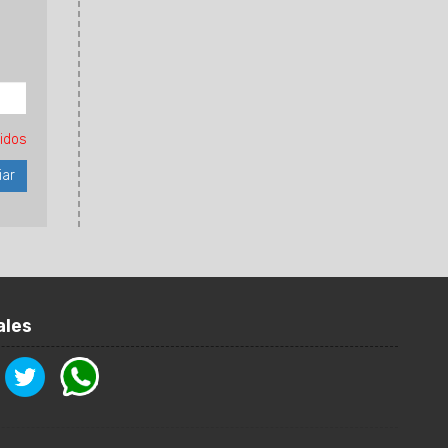
idos
ales