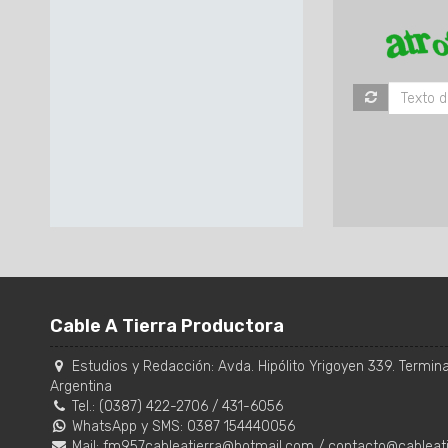
Cable A Tierra Productora
Estudios y Redacción:
Avda. Hipólito Yrigoyen 339. Terminal
Argentina
Tel.:
(0387) 422-2706
/
431-6056
WhatsApp y SMS: 0387 154440056
Mail:
fm957cableatierra@hotmail.com
/
contacto@cableat