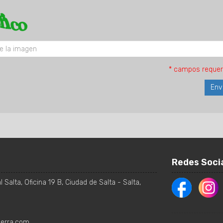
* campos requer
Redes Soci
 Salta, Oficina 19 B
,
Ciudad de Salta
-
Salta
,
ierra.com