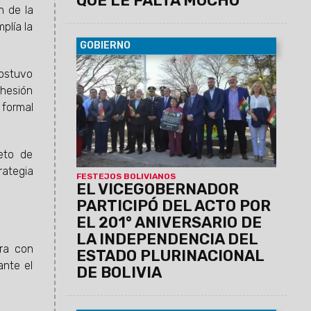
QUE LE FALTA MUCHO"
n de la
plía la
GOBIERNO
07/08/2026
Antonio Marocco
sostuvo
acompañó la conmemoración del
dhesión
Consulado de Bolivia en Salta, donde se
destacó la histórica hermandad entre
 formal
ambos pueblos y el aporte de la
comunidad boliviana al desarrollo de la
provincia.
eto de
rategia
FESTEJOS BOLIVIANOS
EL VICEGOBERNADOR
PARTICIPÓ DEL ACTO POR
EL 201° ANIVERSARIO DE
LA INDEPENDENCIA DEL
ora con
ESTADO PLURINACIONAL
ante el
DE BOLIVIA