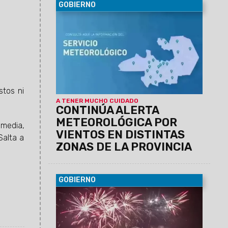
GOBIERNO
07/08/2026
El Servicio Meteorológico
actualizó los datos para lo que queda de
la jornada de hoy jueves.
stos ni
A TENER MUCHO CUIDADO
CONTINÚA ALERTA
METEOROLÓGICA POR
 media,
VIENTOS EN DISTINTAS
Salta a
ZONAS DE LA PROVINCIA
GOBIERNO
06/08/2026
La conferencia de prensa
se llevará a cabo este jueves 6 de
agosto, a las 11:30, en el Centro Cultural
América de Salta.