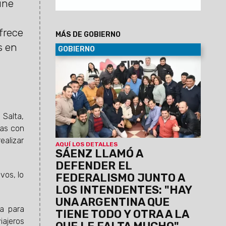
úne
ofrece
MÁS DE GOBIERNO
s en
GOBIERNO
30/06/2029
Al participar de la
Asamblea del Foro de intendentes donde
se ratificó la conducción de Marcelo
Moisés y Efraín Orosco, el Gobernador
destacó el orden financiero de Salta
pese a la deuda heredada y el escenario
 Salta,
nacional. Aseguró que Gobierno
tas con
provincial y los intendentes forman un
ealizar
mismo equipo, unidos por la gente.
AQUÍ LOS DETALLES
SÁENZ LLAMÓ A
DEFENDER EL
vos, lo
FEDERALISMO JUNTO A
LOS INTENDENTES: "HAY
UNA ARGENTINA QUE
va para
TIENE TODO Y OTRA A LA
iajeros