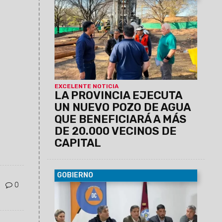
05/08/2026
La obra permitirá
incrementar la disponibilidad de agua
potable y mejorar la presión del servicio
en barrio Gran Bourg. Forma parte del
plan de infraestructura que impulsa el
Gobierno de Gustavo Sáenz para
fortalecer el sistema de abastecimiento.
EXCELENTE NOTICIA
LA PROVINCIA EJECUTA
UN NUEVO POZO DE AGUA
QUE BENEFICIARÁ A MÁS
DE 20.000 VECINOS DE
CAPITAL
GOBIERNO
0
04/08/2026
Desde hace más de dos
años, el organismo mantiene encuentros
de trabajo para evaluar las variables
climáticas y coordinar acciones