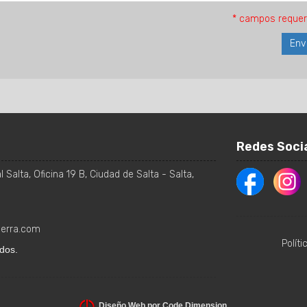
* campos requer
Redes Soci
 Salta, Oficina 19 B
,
Ciudad de Salta
-
Salta
,
ierra.com
Polít
dos.
Diseño Web por Code Dimension