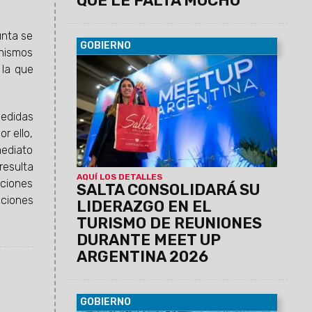
QUE LE FALTA MUCHO"
unta se
GOBIERNO
anismos
05/08/2026
El Gobierno provincial y el
 la que
sector privado desplegarán una intensa
agenda de negocios en Buenos Aires,
que incluirá la asamblea del CFT y un
edidas
encuentro clave sobre estadísticas
r ello,
turísticas federales.
mediato
resulta
AQUÍ LOS DETALLES
aciones
SALTA CONSOLIDARÁ SU
aciones
LIDERAZGO EN EL
TURISMO DE REUNIONES
DURANTE MEET UP
ARGENTINA 2026
GOBIERNO