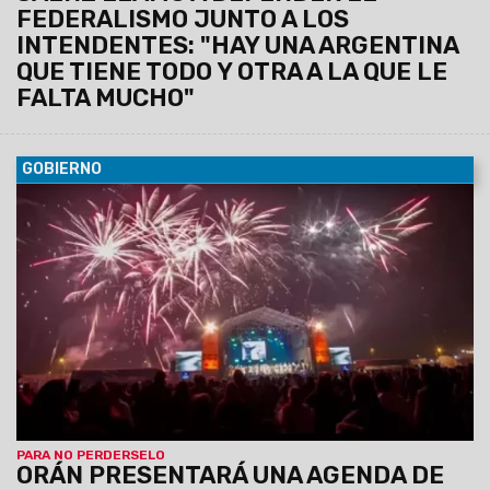
FEDERALISMO JUNTO A LOS
INTENDENTES: "HAY UNA ARGENTINA
QUE TIENE TODO Y OTRA A LA QUE LE
FALTA MUCHO"
GOBIERNO
06/08/2026
La conferencia de prensa se llevará a cabo
este jueves 6 de agosto, a las 11:30, en el Centro Cultural
América de Salta.
PARA NO PERDERSELO
ORÁN PRESENTARÁ UNA AGENDA DE