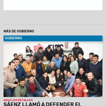
MÁS DE GOBIERNO
GOBIERNO
30/06/2029
Al participar de la Asamblea del Foro de
intendentes donde se ratificó la conducción de Marcelo
Moisés y Efraín Orosco, el Gobernador destacó el orden
financiero de Salta pese a la deuda heredada y el escenario
nacional. Aseguró que Gobierno provincial y los intendentes
forman un mismo equipo, unidos por la gente.
AQUÍ LOS DETALLES
SÁENZ LLAMÓ A DEFENDER EL