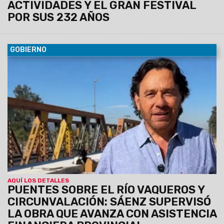
ACTIVIDADES Y EL GRAN FESTIVAL
POR SUS 232 AÑOS
GOBIERNO
06/08/2026
El Gobernador recorrió los frentes de trabajo
de este proyecto vial estratégico. Se está finalizando el
nuevo puente, avanza la pavimentación de acceso, la
rotonda en el municipio de Vaqueros y la autopista.
AQUÍ LOS DETALLES
PUENTES SOBRE EL RÍO VAQUEROS Y
CIRCUNVALACIÓN: SÁENZ SUPERVISÓ
LA OBRA QUE AVANZA CON ASISTENCIA