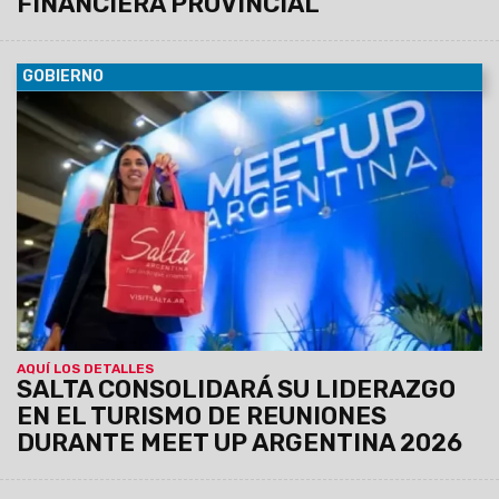
FINANCIERA PROVINCIAL
GOBIERNO
05/08/2026
El Gobierno provincial y el sector privado
desplegarán una intensa agenda de negocios en Buenos
Aires, que incluirá la asamblea del CFT y un encuentro clave
sobre estadísticas turísticas federales.
AQUÍ LOS DETALLES
SALTA CONSOLIDARÁ SU LIDERAZGO
EN EL TURISMO DE REUNIONES
DURANTE MEET UP ARGENTINA 2026