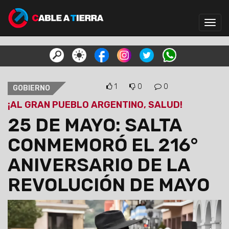
Toggl
navig
1
0
0
GOBIERNO
¡AL GRAN PUEBLO ARGENTINO, SALUD!
25 DE MAYO: SALTA
CONMEMORÓ EL 216°
ANIVERSARIO DE LA
REVOLUCIÓN DE MAYO