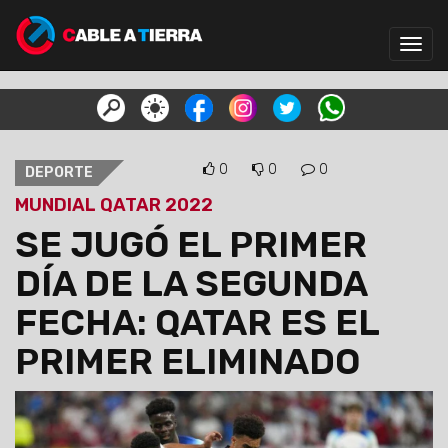
Toggl
navig
0
0
0
DEPORTE
MUNDIAL QATAR 2022
SE JUGÓ EL PRIMER
DÍA DE LA SEGUNDA
FECHA: QATAR ES EL
PRIMER ELIMINADO