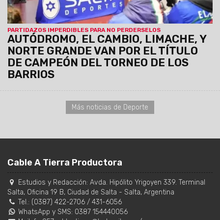
PARTIDAZOS IMPERDIBLES PARA NO PERDERSELOS
AUTÓDROMO, EL CAMBIO, LIMACHE, Y
NORTE GRANDE VAN POR EL TÍTULO
DE CAMPEÓN DEL TORNEO DE LOS
BARRIOS
Más noticias de Deporte
Cable A Tierra Productora
Estudios y Redacción:
Avda. Hipólito Yrigoyen 339. Terminal
Salta, Oficina 19 B
,
Ciudad de Salta
-
Salta
,
Argentina
Tel.:
(0387) 422-2706
/
431-6056
WhatsApp y SMS: 0387 154440056