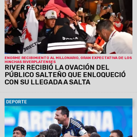
remanente de entradas.
ENORME RECIBIMIENTO AL MILLONARIO, GRAN EXPECTATIVA DE LOS
HINCHAS RIVERPLATENSES
RIVER RECIBIÓ LA OVACIÓN DEL
PÚBLICO SALTEÑO QUE ENLOQUECIÓ
CON SU LLEGADA A SALTA
DEPORTE
16/07/2026
En un partido electrizante, jugó y luchó por
millones y se regaló un triunfo para toda la vida; ahora
espera España, para coronar un Mundial inolvidable.