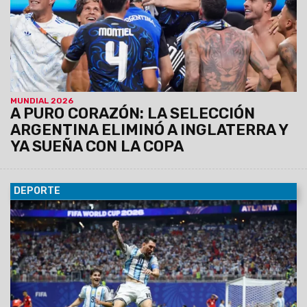
MUNDIAL 2026
A PURO CORAZÓN: LA SELECCIÓN
ARGENTINA ELIMINÓ A INGLATERRA Y
YA SUEÑA CON LA COPA
DEPORTE
08/07/2026
“Otro milagro de Messi” y “Es un mito”: las
portadas de los diarios del mundo tras el épico triunfo de
Argentina sobre Egipto en el Mundial. La prensa internacional
también elogió otra memorable actuación del astro
albiceleste.