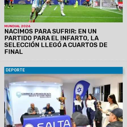
MUNDIAL 2026
NACIMOS PARA SUFRIR: EN UN
PARTIDO PARA EL INFARTO, LA
SELECCIÓN LLEGÓ A CUARTOS DE
FINAL
DEPORTE
11/04/2026
Se definieron los cruces de semifinales del
campeonato masculino, a jugarse el próximo 22 de abril. Los
ganadores se enfrentarán en la gran final el día 29, con el
estadio Padre Martearena como escenario para todos los
encuentros definitorios.