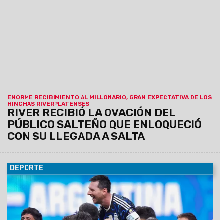
compromiso ante Aldosivi por la Copa Argentina. Hay un
remanente de entradas.
ENORME RECIBIMIENTO AL MILLONARIO, GRAN EXPECTATIVA DE LOS
HINCHAS RIVERPLATENSES
RIVER RECIBIÓ LA OVACIÓN DEL
PÚBLICO SALTEÑO QUE ENLOQUECIÓ
CON SU LLEGADA A SALTA
DEPORTE
16/07/2026
En un partido electrizante, jugó y luchó por
millones y se regaló un triunfo para toda la vida; ahora
espera España, para coronar un Mundial inolvidable.