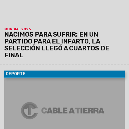
MUNDIAL 2026
NACIMOS PARA SUFRIR: EN UN
PARTIDO PARA EL INFARTO, LA
SELECCIÓN LLEGÓ A CUARTOS DE
FINAL
DEPORTE
11/04/2026
Se definieron los cruces de semifinales del
campeonato masculino, a jugarse el próximo 22 de abril. Los
ganadores se enfrentarán en la gran final el día 29, con el
estadio Padre Martearena como escenario para todos los
encuentros definitorios.