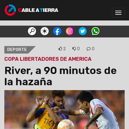
Toggl
navig
2
0
0
DEPORTE
COPA LIBERTADORES DE AMERICA
River, a 90 minutos de
la hazaña