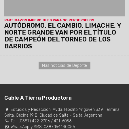
PARTIDAZOS IMPERDIBLES PARA NO PERDERSELOS
AUTÓDROMO, EL CAMBIO, LIMACHE, Y
NORTE GRANDE VAN POR EL TÍTULO
DE CAMPEÓN DEL TORNEO DE LOS
BARRIOS
Más noticias de Deporte
Cable A Tierra Productora
Estudios y Redacción:
Avda. Hipólito Yrigoyen 339. Terminal
Salta, Oficina 19 B
,
Ciudad de Salta
-
Salta
,
Argentina
Tel.:
(0387) 422-2706
/
431-6056
WhatsApp y SMS: 0387 154440056