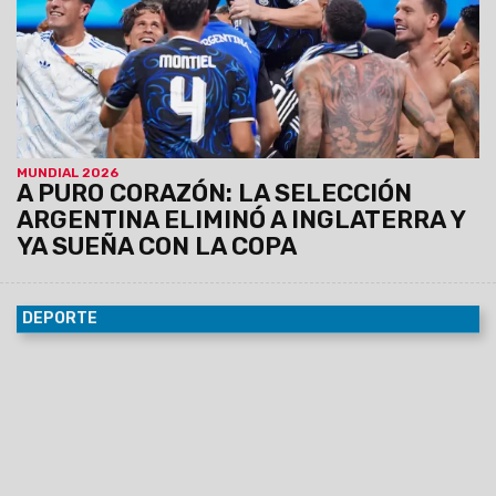
MUNDIAL 2026
A PURO CORAZÓN: LA SELECCIÓN
ARGENTINA ELIMINÓ A INGLATERRA Y
YA SUEÑA CON LA COPA
DEPORTE
08/07/2026
“Otro milagro de Messi” y “Es un mito”: las
portadas de los diarios del mundo tras el épico triunfo de
Argentina sobre Egipto en el Mundial. La prensa internacional
también elogió otra memorable actuación del astro
albiceleste.