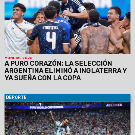
MUNDIAL 2026
A PURO CORAZÓN: LA SELECCIÓN
ARGENTINA ELIMINÓ A INGLATERRA Y
YA SUEÑA CON LA COPA
DEPORTE
08/07/2026
“Otro milagro de Messi” y “Es un mito”: las
portadas de los diarios del mundo tras el épico triunfo de
Argentina sobre Egipto en el Mundial. La prensa internacional
también elogió otra memorable actuación del astro
albiceleste.