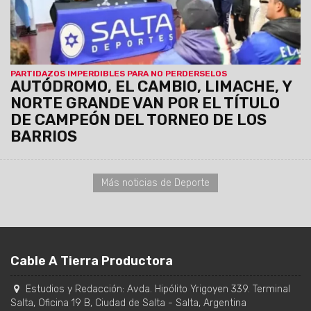
PARTIDAZOS IMPERDIBLES PARA NO PERDERSELOS
AUTÓDROMO, EL CAMBIO, LIMACHE, Y
NORTE GRANDE VAN POR EL TÍTULO
DE CAMPEÓN DEL TORNEO DE LOS
BARRIOS
Más noticias de Deporte
Cable A Tierra Productora
Estudios y Redacción:
Avda. Hipólito Yrigoyen 339. Terminal
Salta, Oficina 19 B
,
Ciudad de Salta
-
Salta
,
Argentina