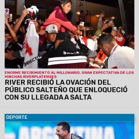
17/07/2026
El equipo milllonario fue recibido por una
multitud en el hotel Sheraton. Mañana afrontará su
compromiso ante Aldosivi por la Copa Argentina. Hay un
remanente de entradas.
ENORME RECIBIMIENTO AL MILLONARIO, GRAN EXPECTATIVA DE LOS
HINCHAS RIVERPLATENSES
RIVER RECIBIÓ LA OVACIÓN DEL
PÚBLICO SALTEÑO QUE ENLOQUECIÓ
CON SU LLEGADA A SALTA
DEPORTE
16/07/2026
En un partido electrizante, jugó y luchó por
millones y se regaló un triunfo para toda la vida; ahora
espera España, para coronar un Mundial inolvidable.