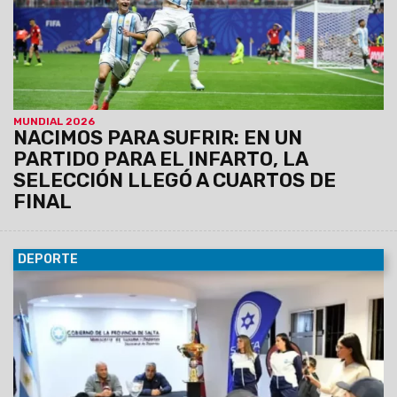
MUNDIAL 2026
NACIMOS PARA SUFRIR: EN UN
PARTIDO PARA EL INFARTO, LA
SELECCIÓN LLEGÓ A CUARTOS DE
FINAL
DEPORTE
11/04/2026
Se definieron los cruces de semifinales del
campeonato masculino, a jugarse el próximo 22 de abril. Los
ganadores se enfrentarán en la gran final el día 29, con el
estadio Padre Martearena como escenario para todos los
encuentros definitorios.