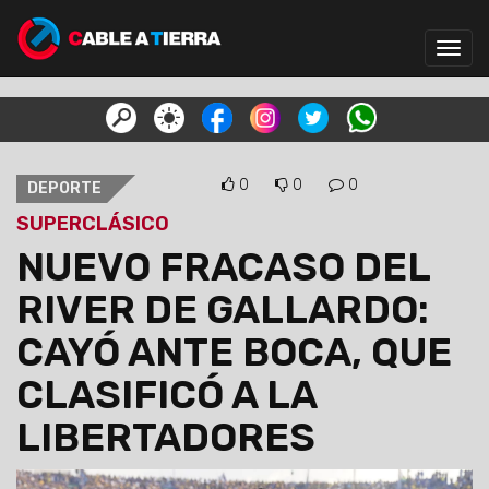
Toggl
navig
0
0
0
DEPORTE
SUPERCLÁSICO
NUEVO FRACASO DEL
RIVER DE GALLARDO:
CAYÓ ANTE BOCA, QUE
CLASIFICÓ A LA
LIBERTADORES