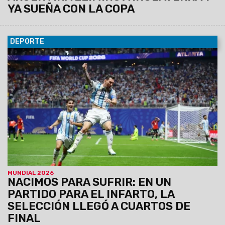
YA SUEÑA CON LA COPA
DEPORTE
08/07/2026
“Otro milagro de Messi” y “Es un mito”: las
portadas de los diarios del mundo tras el épico triunfo de
Argentina sobre Egipto en el Mundial. La prensa internacional
también elogió otra memorable actuación del astro
albiceleste.
MUNDIAL 2026
NACIMOS PARA SUFRIR: EN UN
PARTIDO PARA EL INFARTO, LA
SELECCIÓN LLEGÓ A CUARTOS DE
FINAL