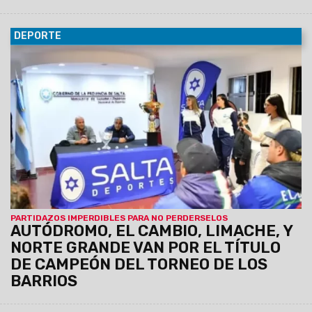
DEPORTE
11/04/2026
Se definieron los cruces de semifinales del
campeonato masculino, a jugarse el próximo 22 de abril. Los
ganadores se enfrentarán en la gran final el día 29, con el
estadio Padre Martearena como escenario para todos los
encuentros definitorios.
PARTIDAZOS IMPERDIBLES PARA NO PERDERSELOS
AUTÓDROMO, EL CAMBIO, LIMACHE, Y
NORTE GRANDE VAN POR EL TÍTULO
DE CAMPEÓN DEL TORNEO DE LOS
BARRIOS