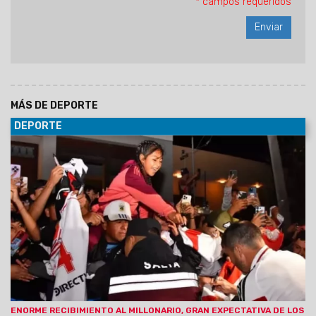
* campos requeridos
MÁS DE DEPORTE
DEPORTE
17/07/2026
El equipo milllonario fue recibido por una
multitud en el hotel Sheraton. Mañana afrontará su
compromiso ante Aldosivi por la Copa Argentina. Hay un
remanente de entradas.
ENORME RECIBIMIENTO AL MILLONARIO, GRAN EXPECTATIVA DE LOS