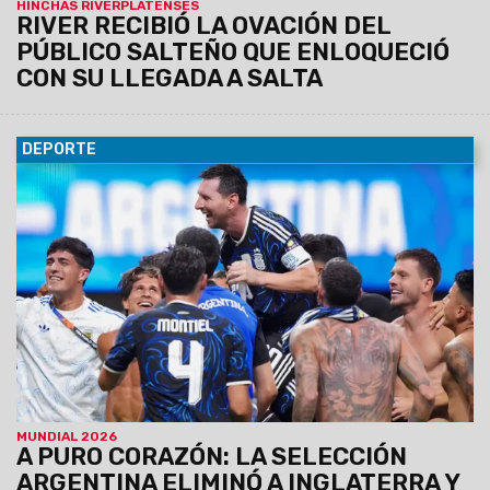
HINCHAS RIVERPLATENSES
RIVER RECIBIÓ LA OVACIÓN DEL
PÚBLICO SALTEÑO QUE ENLOQUECIÓ
CON SU LLEGADA A SALTA
DEPORTE
16/07/2026
En un partido electrizante, jugó y luchó por
millones y se regaló un triunfo para toda la vida; ahora
espera España, para coronar un Mundial inolvidable.
MUNDIAL 2026
A PURO CORAZÓN: LA SELECCIÓN
ARGENTINA ELIMINÓ A INGLATERRA Y