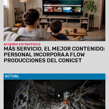
Nacional de Investigaciones Científicas y Técnicas
(CONICET), para disponibilizar en el catálogo de Flow
producciones audiovisuales desarrolladas por
CONICET Documental.
ACUERDO ESTRATÉGICO
MÁS SERVICIO, EL MEJOR CONTENIDO:
PERSONAL INCORPORA A FLOW
PRODUCCIONES DEL CONICET
ACTUAL
25/06/2026
Los movimientos telúricos ocurrieron de
manera sucesiva y tuvieron su epicentro en el estado de
Yaracuy, en el noroeste del país.
Los sismos se sintieron
con fuerza en la capital venezolana, donde hubo
daños, víctimas fatales, edificios caídos y alerta de
tsunami. Son incesantes las tareas de rescate.