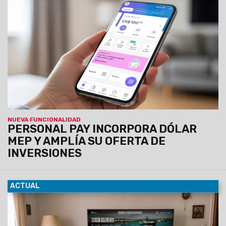
05/08/2026
Sin costo por la apertura de la cuenta
comitente para la compra de dólar MEP, se debitará
automáticamente del dinero en cuenta.
A partir de hoy, las
personas usuarias de Personal Pay, la billetera virtual
de Personal, tendrán la posibilidad de comprar y
vender dólar MEP desde de la app.
NUEVA FUNCIONALIDAD
PERSONAL PAY INCORPORA DÓLAR
MEP Y AMPLÍA SU OFERTA DE
INVERSIONES
ACTUAL
27/07/2026
Con el objetivo de continuar impulsando la
industria nacional y la producción de contenido de valor,
Personal anuncia una nueva alianza con el Consejo