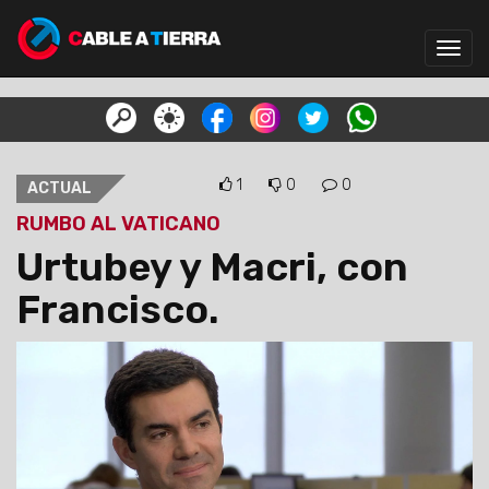
Toggl
navig
1
0
0
ACTUAL
RUMBO AL VATICANO
Urtubey y Macri, con
Francisco.