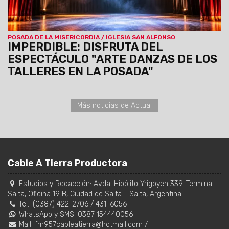
POSADA DE LA MISERICORDIA / IGLESIA SAN ALFONSO
IMPERDIBLE: DISFRUTA DEL
ESPECTÁCULO "ARTE DANZAS DE LOS
TALLERES EN LA POSADA"
Más noticias de Actual
Cable A Tierra Productora
Estudios y Redacción:
Avda. Hipólito Yrigoyen 339. Terminal
Salta, Oficina 19 B
,
Ciudad de Salta
-
Salta
,
Argentina
Tel.:
(0387) 422-2706
/
431-6056
WhatsApp y SMS: 0387 154440056
Mail:
fm957cableatierra@hotmail.com
/