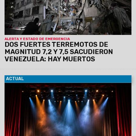
ALERTA Y ESTADO DE EMERGENCIA
DOS FUERTES TERREMOTOS DE
MAGNITUD 7,2 Y 7,5 SACUDIERON
VENEZUELA: HAY MUERTOS
ACTUAL
05/06/2026
Presentación artística de los talleres de
Folklore, Danzas Árabes, Danzas de la India, Salsa Cubana y
Taekwondo. El show se realizará
mañana sábado 6 de
junio a las 20 horas, en el Teatro San Alfonso,
Leguizamón 812.