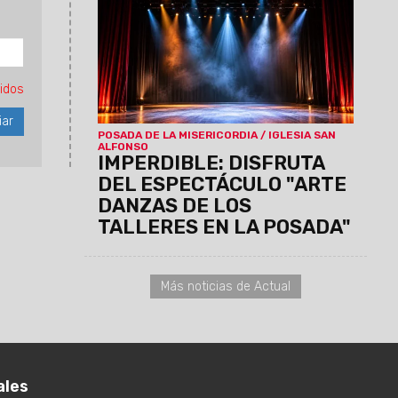
los talleres de Folklore, Danzas Árabes,
Danzas de la India, Salsa Cubana y
Taekwondo. El show se realizará
mañana sábado 6 de junio a las 20
horas, en el Teatro San Alfonso,
idos
Leguizamón 812.
POSADA DE LA MISERICORDIA / IGLESIA SAN
ALFONSO
IMPERDIBLE: DISFRUTA
DEL ESPECTÁCULO "ARTE
DANZAS DE LOS
TALLERES EN LA POSADA"
Más noticias de Actual
ales