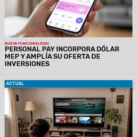
vender dólar MEP desde de la app.
NUEVA FUNCIONALIDAD
PERSONAL PAY INCORPORA DÓLAR
MEP Y AMPLÍA SU OFERTA DE
INVERSIONES
ACTUAL
27/07/2026
Con el objetivo de continuar impulsando la
industria nacional y la producción de contenido de valor,
Personal anuncia una nueva alianza con el Consejo
Nacional de Investigaciones Científicas y Técnicas
(CONICET), para disponibilizar en el catálogo de Flow
producciones audiovisuales desarrolladas por
CONICET Documental.