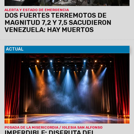
ALERTA Y ESTADO DE EMERGENCIA
DOS FUERTES TERREMOTOS DE
MAGNITUD 7,2 Y 7,5 SACUDIERON
VENEZUELA: HAY MUERTOS
ACTUAL
05/06/2026
Presentación artística de los talleres de
Folklore, Danzas Árabes, Danzas de la India, Salsa Cubana y
Taekwondo. El show se realizará
mañana sábado 6 de
junio a las 20 horas, en el Teatro San Alfonso,
Leguizamón 812.
POSADA DE LA MISERICORDIA / IGLESIA SAN ALFONSO
IMPERDIBLE: DISFRUTA DEL