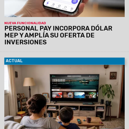
NUEVA FUNCIONALIDAD
PERSONAL PAY INCORPORA DÓLAR
MEP Y AMPLÍA SU OFERTA DE
INVERSIONES
ACTUAL
27/07/2026
Con el objetivo de continuar impulsando la
industria nacional y la producción de contenido de valor,
Personal anuncia una nueva alianza con el Consejo
Nacional de Investigaciones Científicas y Técnicas
(CONICET), para disponibilizar en el catálogo de Flow
producciones audiovisuales desarrolladas por
CONICET Documental.