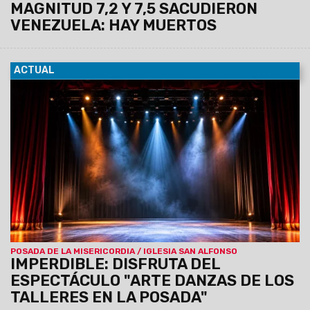
MAGNITUD 7,2 Y 7,5 SACUDIERON
VENEZUELA: HAY MUERTOS
ACTUAL
05/06/2026
Presentación artística de los talleres de
Folklore, Danzas Árabes, Danzas de la India, Salsa Cubana y
Taekwondo. El show se realizará
mañana sábado 6 de
junio a las 20 horas, en el Teatro San Alfonso,
Leguizamón 812.
POSADA DE LA MISERICORDIA / IGLESIA SAN ALFONSO
IMPERDIBLE: DISFRUTA DEL
ESPECTÁCULO "ARTE DANZAS DE LOS
TALLERES EN LA POSADA"