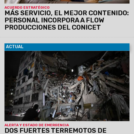
ACUERDO ESTRATÉGICO
MÁS SERVICIO, EL MEJOR CONTENIDO:
PERSONAL INCORPORA A FLOW
PRODUCCIONES DEL CONICET
ACTUAL
25/06/2026
Los movimientos telúricos ocurrieron de
manera sucesiva y tuvieron su epicentro en el estado de
Yaracuy, en el noroeste del país.
Los sismos se sintieron
con fuerza en la capital venezolana, donde hubo
daños, víctimas fatales, edificios caídos y alerta de
tsunami. Son incesantes las tareas de rescate.
ALERTA Y ESTADO DE EMERGENCIA
DOS FUERTES TERREMOTOS DE