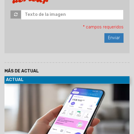
* campos requeridos
MÁS DE ACTUAL
ACTUAL
05/08/2026
Sin costo por la apertura de la cuenta
comitente para la compra de dólar MEP, se debitará
automáticamente del dinero en cuenta.
A partir de hoy, las
personas usuarias de Personal Pay, la billetera virtual
de Personal, tendrán la posibilidad de comprar y
vender dólar MEP desde de la app.