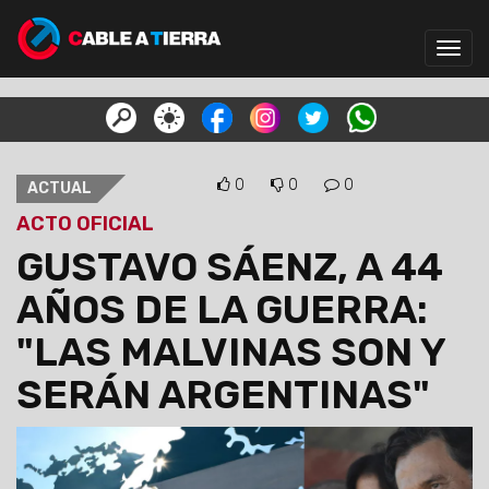
Toggl
navig
0
0
0
ACTUAL
ACTO OFICIAL
GUSTAVO SÁENZ, A 44
AÑOS DE LA GUERRA:
"LAS MALVINAS SON Y
SERÁN ARGENTINAS"