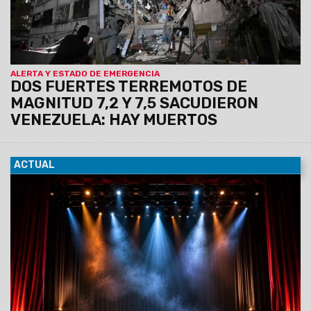
ALERTA Y ESTADO DE EMERGENCIA
DOS FUERTES TERREMOTOS DE
MAGNITUD 7,2 Y 7,5 SACUDIERON
VENEZUELA: HAY MUERTOS
ACTUAL
05/06/2026
Presentación artística de los talleres de
Folklore, Danzas Árabes, Danzas de la India, Salsa Cubana y
Taekwondo. El show se realizará
mañana sábado 6 de
junio a las 20 horas, en el Teatro San Alfonso,
Leguizamón 812.