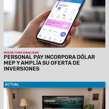
comitente para la compra de dólar MEP, se debitará
automáticamente del dinero en cuenta.
A partir de hoy, las
personas usuarias de Personal Pay, la billetera virtual
de Personal, tendrán la posibilidad de comprar y
vender dólar MEP desde de la app.
NUEVA FUNCIONALIDAD
PERSONAL PAY INCORPORA DÓLAR
MEP Y AMPLÍA SU OFERTA DE
INVERSIONES
ACTUAL
27/07/2026
Con el objetivo de continuar impulsando la
industria nacional y la producción de contenido de valor,
Personal anuncia una nueva alianza con el Consejo
Nacional de Investigaciones Científicas y Técnicas