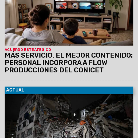
(CONICET), para disponibilizar en el catálogo de Flow
producciones audiovisuales desarrolladas por
CONICET Documental.
ACUERDO ESTRATÉGICO
MÁS SERVICIO, EL MEJOR CONTENIDO:
PERSONAL INCORPORA A FLOW
PRODUCCIONES DEL CONICET
ACTUAL
25/06/2026
Los movimientos telúricos ocurrieron de
manera sucesiva y tuvieron su epicentro en el estado de
Yaracuy, en el noroeste del país.
Los sismos se sintieron
con fuerza en la capital venezolana, donde hubo
daños, víctimas fatales, edificios caídos y alerta de
tsunami. Son incesantes las tareas de rescate.