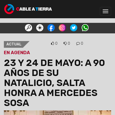
Toggl
navig
0
0
0
ACTUAL
EN AGENDA
23 Y 24 DE MAYO: A 90
AÑOS DE SU
NATALICIO, SALTA
HONRA A MERCEDES
SOSA