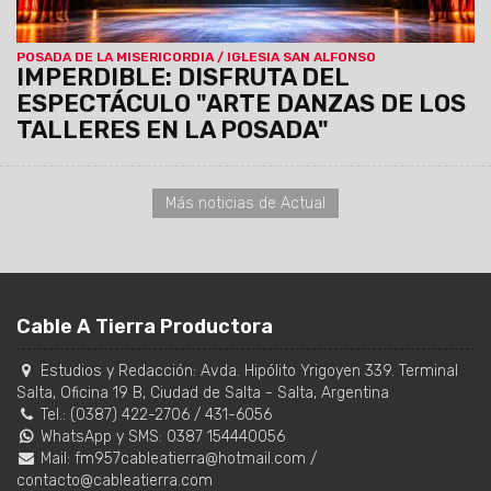
POSADA DE LA MISERICORDIA / IGLESIA SAN ALFONSO
IMPERDIBLE: DISFRUTA DEL
ESPECTÁCULO "ARTE DANZAS DE LOS
TALLERES EN LA POSADA"
Más noticias de Actual
Cable A Tierra Productora
Estudios y Redacción:
Avda. Hipólito Yrigoyen 339. Terminal
Salta, Oficina 19 B
,
Ciudad de Salta
-
Salta
,
Argentina
Tel.:
(0387) 422-2706
/
431-6056
WhatsApp y SMS: 0387 154440056
Mail:
fm957cableatierra@hotmail.com
/
contacto@cableatierra.com