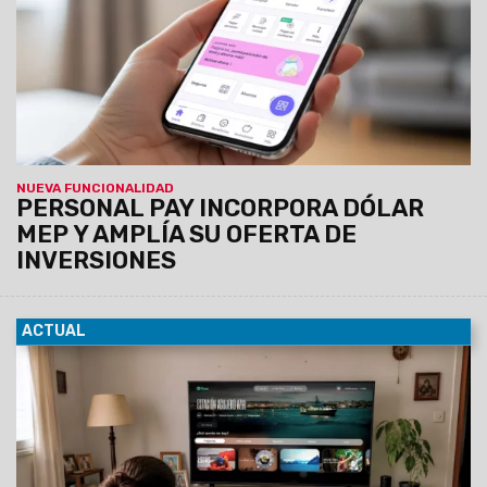
de Personal, tendrán la posibilidad de comprar y
vender dólar MEP desde de la app.
NUEVA FUNCIONALIDAD
PERSONAL PAY INCORPORA DÓLAR
MEP Y AMPLÍA SU OFERTA DE
INVERSIONES
ACTUAL
27/07/2026
Con el objetivo de continuar impulsando la
industria nacional y la producción de contenido de valor,
Personal anuncia una nueva alianza con el Consejo
Nacional de Investigaciones Científicas y Técnicas
(CONICET), para disponibilizar en el catálogo de Flow
producciones audiovisuales desarrolladas por