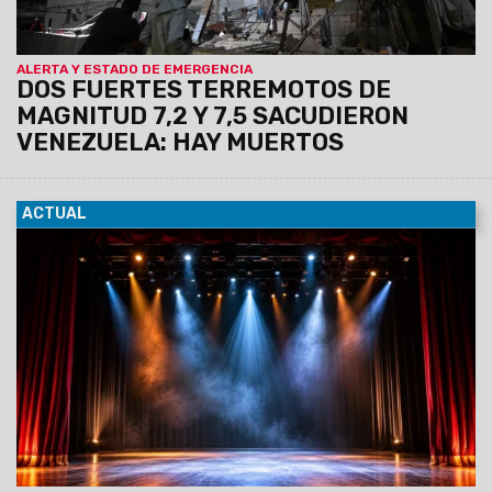
ALERTA Y ESTADO DE EMERGENCIA
DOS FUERTES TERREMOTOS DE
MAGNITUD 7,2 Y 7,5 SACUDIERON
VENEZUELA: HAY MUERTOS
ACTUAL
05/06/2026
Presentación artística de los talleres de
Folklore, Danzas Árabes, Danzas de la India, Salsa Cubana y
Taekwondo. El show se realizará
mañana sábado 6 de
junio a las 20 horas, en el Teatro San Alfonso,
Leguizamón 812.