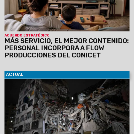
CONICET Documental.
ACUERDO ESTRATÉGICO
MÁS SERVICIO, EL MEJOR CONTENIDO:
PERSONAL INCORPORA A FLOW
PRODUCCIONES DEL CONICET
ACTUAL
25/06/2026
Los movimientos telúricos ocurrieron de
manera sucesiva y tuvieron su epicentro en el estado de
Yaracuy, en el noroeste del país.
Los sismos se sintieron
con fuerza en la capital venezolana, donde hubo
daños, víctimas fatales, edificios caídos y alerta de
tsunami. Son incesantes las tareas de rescate.