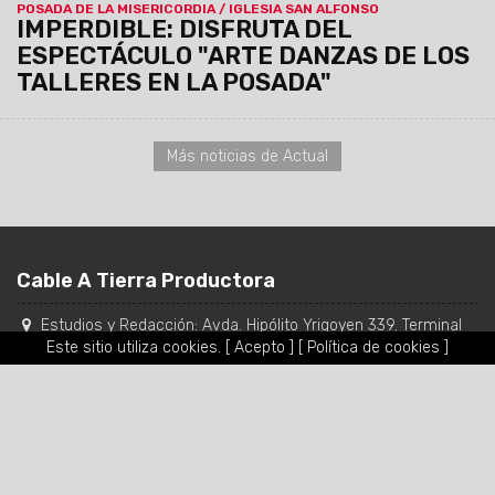
POSADA DE LA MISERICORDIA / IGLESIA SAN ALFONSO
IMPERDIBLE: DISFRUTA DEL
ESPECTÁCULO "ARTE DANZAS DE LOS
TALLERES EN LA POSADA"
Más noticias de Actual
Cable A Tierra Productora
Estudios y Redacción:
Avda. Hipólito Yrigoyen 339. Terminal
Este sitio utiliza cookies.
[ Acepto ]
[ Política de cookies ]
Salta, Oficina 19 B
,
Ciudad de Salta
-
Salta
,
Argentina
Tel.:
(0387) 422-2706
/
431-6056
WhatsApp y SMS: 0387 154440056
Mail:
fm957cableatierra@hotmail.com
/
contacto@cableatierra.com
Copyright © 2015 cableatierra.com todos los derechos
reservados.